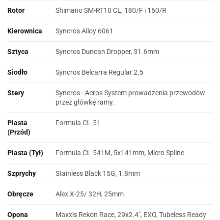
Rotor
Shimano SM-RT10 CL, 180/F i 160/R
Kierownica
Syncros Alloy 6061
Sztyca
Syncros Duncan Dropper, 31.6mm
Siodło
Syncros Belcarra Regular 2.5
Stery
Syncros - Acros System prowadzenia przewodów
przez główkę ramy.
Piasta
Formula CL-51
(Przód)
Piasta (Tył)
Formula CL-541M, 5x141mm, Micro Spline
Szprychy
Stainless Black 15G, 1.8mm
Obręcze
Alex X-25/ 32H, 25mm
Opona
Maxxis Rekon Race, 29x2.4", EXO, Tubeless Ready