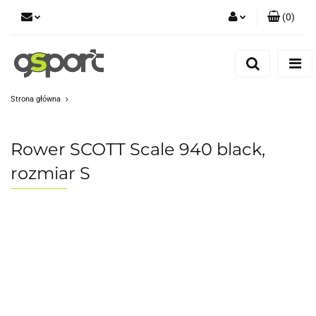
(
0
)
Zaloguj się
Zarejestruj się
Dodaj zgłoszenie
Strona główna
Zgody cookies
Rower SCOTT Scale 940 black,
rozmiar S