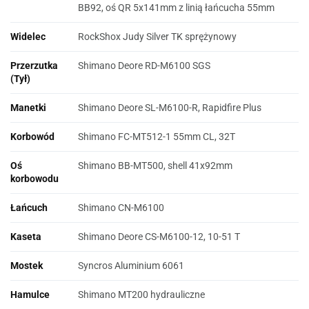
BB92, oś QR 5x141mm z linią łańcucha 55mm
Widelec
RockShox Judy Silver TK sprężynowy
Przerzutka
Shimano Deore RD-M6100 SGS
(Tył)
Manetki
Shimano Deore SL-M6100-R, Rapidfire Plus
Korbowód
Shimano FC-MT512-1 55mm CL, 32T
Oś
Shimano BB-MT500, shell 41x92mm
korbowodu
Łańcuch
Shimano CN-M6100
Kaseta
Shimano Deore CS-M6100-12, 10-51 T
Mostek
Syncros Aluminium 6061
Hamulce
Shimano MT200 hydrauliczne