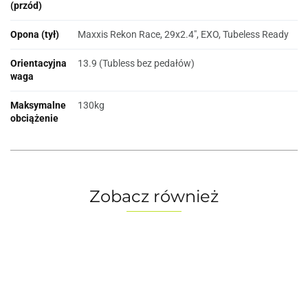
(przód)
Opona (tył)
Maxxis Rekon Race, 29x2.4", EXO, Tubeless Ready
Orientacyjna
13.9 (Tubless bez pedałów)
waga
Maksymalne
130kg
obciążenie
Zobacz również
Chariot
Chariot
Chariot
Rower
Rower
Ro