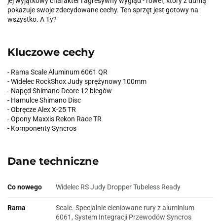
jej wyjątkowy charakter i agresywny wygląd - rower, który z dumą
pokazuje swoje zdecydowane cechy. Ten sprzęt jest gotowy na
wszystko. A Ty?
Kluczowe cechy
- Rama Scale Aluminum 6061 QR
- Widelec RockShox Judy sprężynowy 100mm
- Napęd Shimano Deore 12 biegów
- Hamulce Shimano Disc
- Obręcze Alex X-25 TR
- Opony Maxxis Rekon Race TR
- Komponenty Syncros
Dane techniczne
Co nowego
Widelec RS Judy Dropper Tubeless Ready
Rama
Scale. Specjalnie cieniowane rury z aluminium
6061, System Integracji Przewodów Syncros