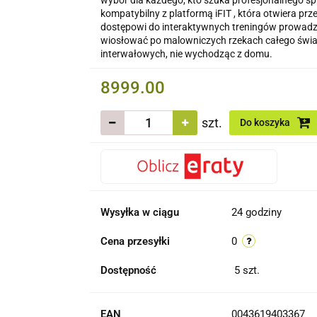
wybór dla każdego, kto szuka profesjonalnego sp
kompatybilny z platformą iFIT , która otwiera pr
dostępowi do interaktywnych treningów prowadz
wiosłować po malowniczych rzekach całego świa
interwałowych, nie wychodząc z domu.
8999.00
szt.
Do koszyka
Wysyłka w ciągu
24 godziny
Cena przesyłki
0
Dostępność
5
szt.
EAN
0043619403367