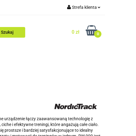
Strefa klienta
Zaloguj się
0 zł
Zarejestruj się
0
Dodaj zgłoszenie
Zgody cookies
gi
Superoferty
Wyprzedaż
ZIMA
ne urządzenie łączy zaawansowaną technologię z
iche i efektywne treningi, które angażują całe ciało.
ę prostsze i bardziej satysfakcjonujące to idealny