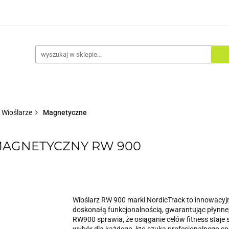
Akcesoria
Odzież
Kaski
Fitness
Hulajno
Wioślarze
Magnetyczne
MAGNETYCZNY RW 900
Wioślarz RW 900 marki NordicTrack to innowacyj
doskonałą funkcjonalnością, gwarantując płynne, c
RW900 sprawia, że osiąganie celów fitness staje si