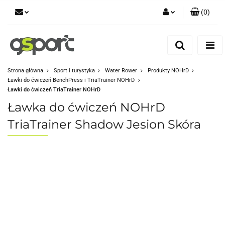
(
0
)
Zaloguj się
Zarejestruj się
Dodaj zgłoszenie
Strona główna
Sport i turystyka
Water Rower
Produkty NOHrD
Ławki do ćwiczeń BenchPress i TriaTrainer NOHrD
Zgody cookies
Ławki do ćwiczeń TriaTrainer NOHrD
Ławka do ćwiczeń NOHrD
TriaTrainer Shadow Jesion Skóra