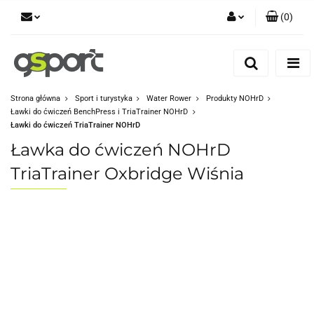
(
0
)
Zaloguj się
Zarejestruj się
Dodaj zgłoszenie
Strona główna
Sport i turystyka
Water Rower
Produkty NOHrD
Ławki do ćwiczeń BenchPress i TriaTrainer NOHrD
Zgody cookies
Ławki do ćwiczeń TriaTrainer NOHrD
Ławka do ćwiczeń NOHrD
TriaTrainer Oxbridge Wiśnia