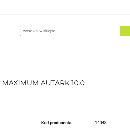
Akcesoria
Odzież
Kaski
Fitness
Hulajno
 MAXIMUM AUTARK 10.0
Kod producenta
14043