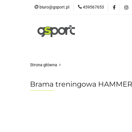
biuro@gsport.pl
459567653
E-bikes
Rowery
Rowery dziecięce
Strona główna
Brama treningowa HAMMER