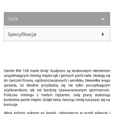
Opis
Specyfikacja
Hantle BW 108 marki Body Sculpture są doskonałym elementem
uzupełniającym trening mięśni rąk i górnych partii ciała. Nadają się
do ćwiczeń fitness, ogólnorozwojowych i aerobiku. Niewielka waga
sprawia, że idealnie przydadzą się nie tylko początkującym
użytkownikom, ale też bardziej zaawansowanym sportowcom.
Podczas treningu z małym ciężarem, całą pracę wykonują
konkretne partie mięśni. Dzięki temu ćwicząc mniej narażasz się na
kontuzje.
Winyl którym pokryte są hantle, zabezpiecza je przed wilgocią i