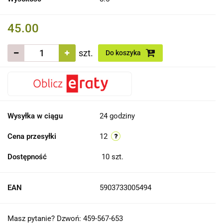
45.00
szt.
Do koszyka
Wysyłka w ciągu
24 godziny
Cena przesyłki
12
Dostępność
10
szt.
EAN
5903733005494
Masz pytanie? Dzwoń: 459-567-653