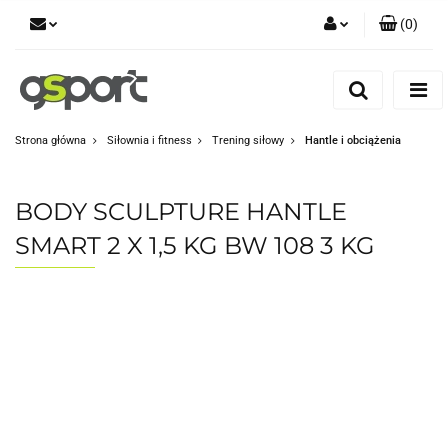
(
0
)
Zaloguj się
Zarejestruj się
Dodaj zgłoszenie
Strona główna
Siłownia i fitness
Trening siłowy
Hantle i obciążenia
Zgody cookies
BODY SCULPTURE HANTLE
SMART 2 X 1,5 KG BW 108 3 KG