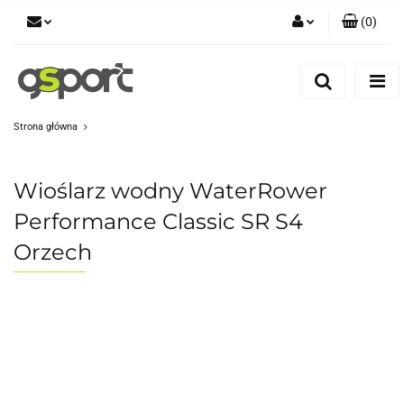
(
0
)
Zaloguj się
Zarejestruj się
Dodaj zgłoszenie
Strona główna
Zgody cookies
Wioślarz wodny WaterRower
Performance Classic SR S4
Orzech