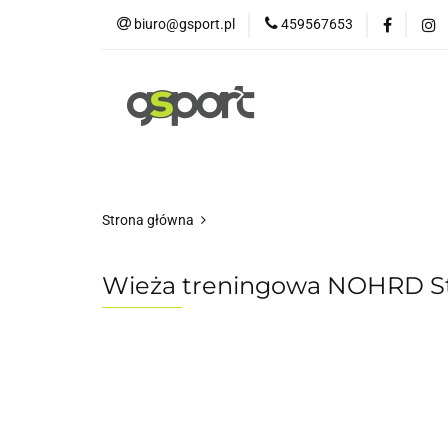
biuro@gsport.pl
459567653
E-bikes
Rowery
Rowery dziecięce
Strona główna
Wieża treningowa NOHRD S