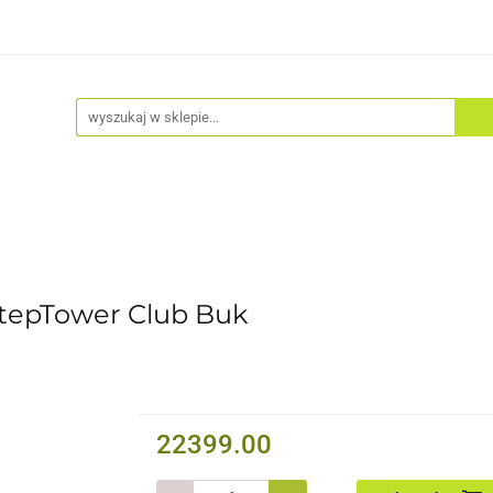
Akcesoria
Odzież
Kaski
Fitness
Hulajno
tepTower Club Buk
22399.00