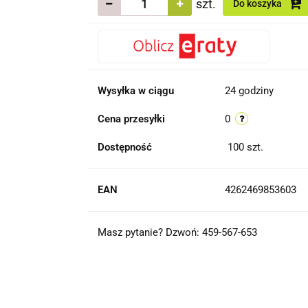
szt.
Do koszyka
Wysyłka w ciągu
24 godziny
Cena przesyłki
0
Dostępność
100
szt.
EAN
4262469853603
Masz pytanie? Dzwoń: 459-567-653