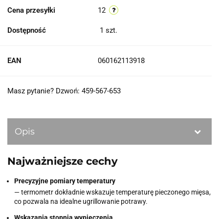
Cena przesyłki
12
Dostępność
1
szt.
EAN
060162113918
Masz pytanie? Dzwoń: 459-567-653
Opis
Najważniejsze cechy
Precyzyjne pomiary temperatury
— termometr dokładnie wskazuje temperaturę pieczonego mięsa,
co pozwala na idealne ugrillowanie potrawy.
Wskazania stopnia wypieczenia