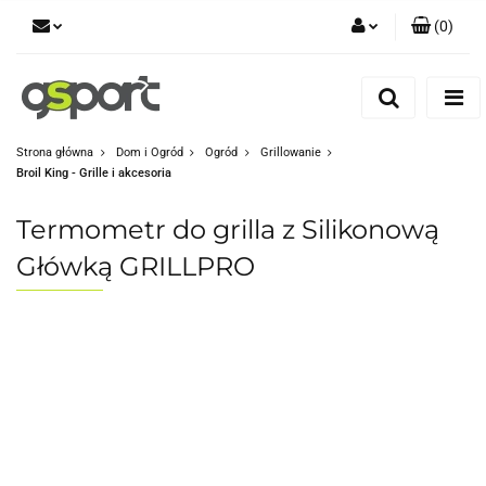
(
0
)
Zaloguj się
Zarejestruj się
Dodaj zgłoszenie
Strona główna
Dom i Ogród
Ogród
Grillowanie
Broil King - Grille i akcesoria
Zgody cookies
Termometr do grilla z Silikonową
Główką GRILLPRO