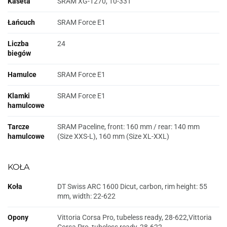
Kaseta
SRAM XG-1270, 10-33T
Łańcuch
SRAM Force E1
Liczba
24
biegów
Hamulce
SRAM Force E1
Klamki
SRAM Force E1
hamulcowe
Tarcze
SRAM Paceline, front: 160 mm / rear: 140 mm
hamulcowe
(Size XXS-L), 160 mm (Size XL-XXL)
KOŁA
Koła
DT Swiss ARC 1600 Dicut, carbon, rim height: 55
mm, width: 22-622
Opony
Vittoria Corsa Pro, tubeless ready, 28-622,Vittoria