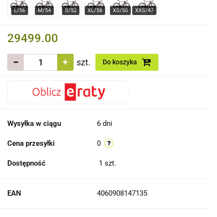
29499.00
szt.
Do koszyka
Wysyłka w ciągu
6 dni
Cena przesyłki
0
Dostępność
1
szt.
EAN
4060908147135