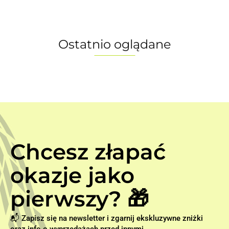
Ostatnio oglądane
Chcesz złapać
okazje jako
pierwszy? 🎁
📬 Zapisz się na newsletter i zgarnij ekskluzywne zniżki
oraz info o wyprzedażach przed innymi.