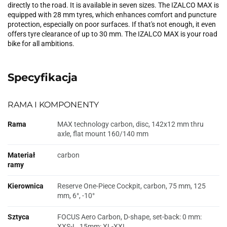
directly to the road. It is available in seven sizes. The IZALCO MAX is
equipped with 28 mm tyres, which enhances comfort and puncture
protection, especially on poor surfaces. If that's not enough, it even
offers tyre clearance of up to 30 mm. The IZALCO MAX is your road
bike for all ambitions.
Specyfikacja
RAMA I KOMPONENTY
Rama
MAX technology carbon, disc, 142x12 mm thru
axle, flat mount 160/140 mm
Materiał
carbon
ramy
Kierownica
Reserve One-Piece Cockpit, carbon, 75 mm, 125
mm, 6°, -10°
Sztyca
FOCUS Aero Carbon, D-shape, set-back: 0 mm:
XXS-L, 15mm: XL-XXL