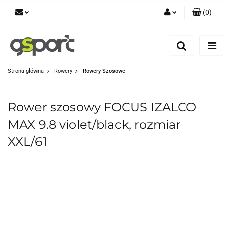
(
0
)
Zaloguj się
Zarejestruj się
Dodaj zgłoszenie
Strona główna
Rowery
Rowery Szosowe
Zgody cookies
Rower szosowy FOCUS IZALCO
MAX 9.8 violet/black, rozmiar
XXL/61