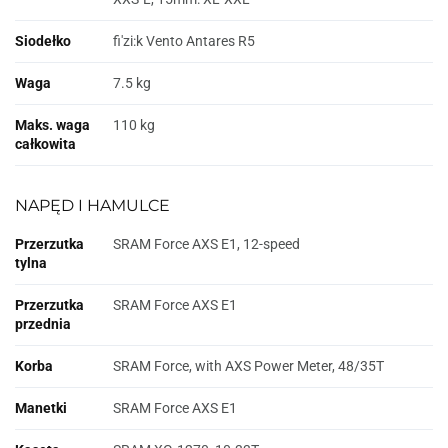
Siodełko
fi'zi:k Vento Antares R5
Waga
7.5 kg
Maks. waga
110 kg
całkowita
NAPĘD I HAMULCE
Przerzutka
SRAM Force AXS E1, 12-speed
tylna
Przerzutka
SRAM Force AXS E1
przednia
Korba
SRAM Force, with AXS Power Meter, 48/35T
Manetki
SRAM Force AXS E1