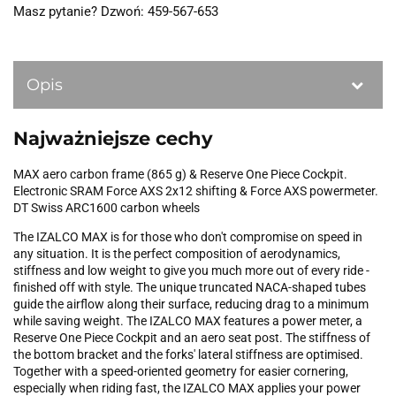
Masz pytanie? Dzwoń: 459-567-653
Opis
Najważniejsze cechy
MAX aero carbon frame (865 g) & Reserve One Piece Cockpit.
Electronic SRAM Force AXS 2x12 shifting & Force AXS powermeter.
DT Swiss ARC1600 carbon wheels
The IZALCO MAX is for those who don't compromise on speed in
any situation. It is the perfect composition of aerodynamics,
stiffness and low weight to give you much more out of every ride -
finished off with style. The unique truncated NACA-shaped tubes
guide the airflow along their surface, reducing drag to a minimum
while saving weight. The IZALCO MAX features a power meter, a
Reserve One Piece Cockpit and an aero seat post. The stiffness of
the bottom bracket and the forks' lateral stiffness are optimised.
Together with a speed-oriented geometry for easier cornering,
especially when riding fast, the IZALCO MAX applies your power