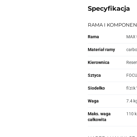
Specyfikacja
RAMA I KOMPONEN
Rama
MAX t
Materiał ramy
carb
Kierownica
Reser
Sztyca
FOCUS
Siodełko
fi'zi
Waga
7.4 k
Maks. waga
110 k
całkowita