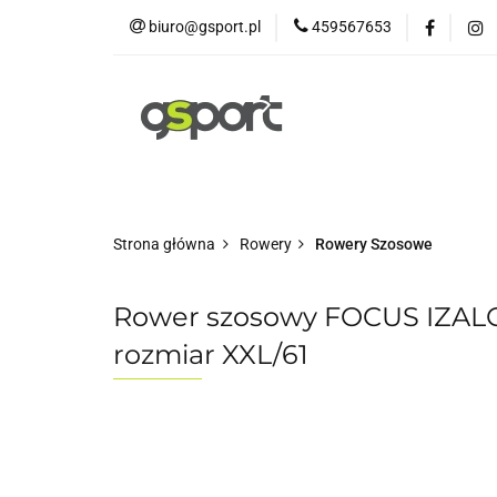
biuro@gsport.pl
459567653
E-bikes
Rowery
Rowery dziecięce
Strona główna
Rowery
Rowery Szosowe
Rower szosowy FOCUS IZALCO
rozmiar XXL/61