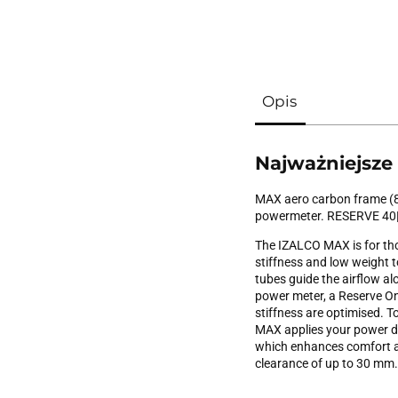
Opis
Najważniejsze
MAX aero carbon frame (86
powermeter. RESERVE 40|
The IZALCO MAX is for tho
stiffness and low weight t
tubes guide the airflow a
power meter, a Reserve One
stiffness are optimised. T
MAX applies your power dir
which enhances comfort and
clearance of up to 30 mm.