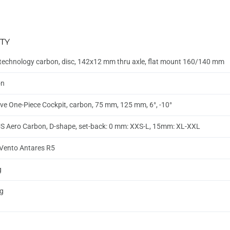
TY
echnology carbon, disc, 142x12 mm thru axle, flat mount 160/140 mm
on
ve One-Piece Cockpit, carbon, 75 mm, 125 mm, 6°, -10°
 Aero Carbon, D-shape, set-back: 0 mm: XXS-L, 15mm: XL-XXL
:k Vento Antares R5
g
g