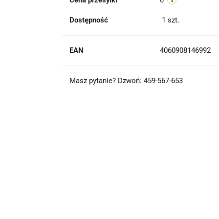
Cena przesyłki
0
Dostępność
1
szt.
EAN
4060908146992
Masz pytanie? Dzwoń: 459-567-653