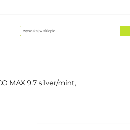
Akcesoria
Odzież
Kaski
Fitness
Hulajno
 MAX 9.7 silver/mint,