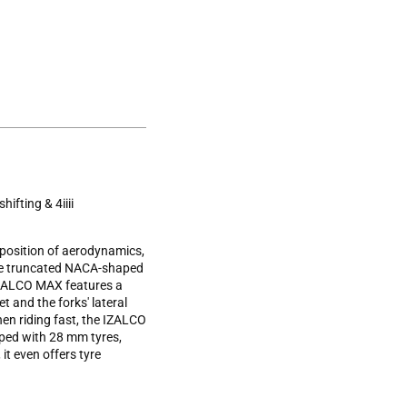
ifting & 4iiii
mposition of aerodynamics,
ique truncated NACA-shaped
 IZALCO MAX features a
 and the forks' lateral
hen riding fast, the IZALCO
pped with 28 mm tyres,
it even offers tyre