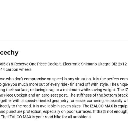
 cechy
5 g) & Reserve One Piece Cockpit. Electronic Shimano Ultegra Di2 2x12 sh
44 carbon wheels
se who don't compromise on speed in any situation. It is the perfect co
o give you much more out of every ride - finished off with style. The un
long their surface, reducing drag to a minimum while saving weight. The
 Piece Cockpit and an aero seat post. The stiffness of the bottom bracket
ogether with a speed-oriented geometry for easier cornering, especially w
ectly to the road. It is available in seven sizes. The IZALCO MAX is equi
 puncture protection, especially on poor surfaces. If that's not enough, 
 The IZALCO MAX is your road bike for all ambitions.