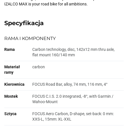
IZALCO MAX is your road bike for all ambitions.
Specyfikacja
RAMA I KOMPONENTY
Rama
Carbon technology, disc, 142x12 mm thru axle,
flat mount 160/140 mm
Materiał
carbon
ramy
Kierownica
FOCUS Road Bar, alloy, 74 mm, 116 mm, 4°
Mostek
FOCUS C.I.S. 2.0 integrated, -8°, with Garmin /
Wahoo-Mount
Sztyca
FOCUS Aero Carbon, D-shape, set-back: 0 mm:
XXS-L, 15mm: XL-XXL