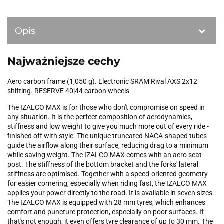
Opis
Najważniejsze cechy
Aero carbon frame (1,050 g). Electronic SRAM Rival AXS 2x12
shifting. RESERVE 40|44 carbon wheels
The IZALCO MAX is for those who don't compromise on speed in
any situation. It is the perfect composition of aerodynamics,
stiffness and low weight to give you much more out of every ride -
finished off with style. The unique truncated NACA-shaped tubes
guide the airflow along their surface, reducing drag to a minimum
while saving weight. The IZALCO MAX comes with an aero seat
post. The stiffness of the bottom bracket and the forks' lateral
stiffness are optimised. Together with a speed-oriented geometry
for easier cornering, especially when riding fast, the IZALCO MAX
applies your power directly to the road. It is available in seven sizes.
The IZALCO MAX is equipped with 28 mm tyres, which enhances
comfort and puncture protection, especially on poor surfaces. If
that's not enough, it even offers tyre clearance of up to 30 mm. The