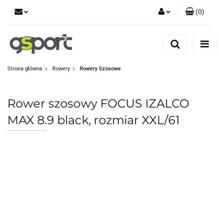
(
0
)
Zaloguj się
Zarejestruj się
Dodaj zgłoszenie
Strona główna
Rowery
Rowery Szosowe
Zgody cookies
Rower szosowy FOCUS IZALCO
MAX 8.9 black, rozmiar XXL/61