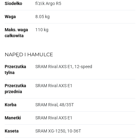
Siodełko
fi'zi:k Argo R5
Waga
8.05 kg
Maks. waga
110 kg
całkowita
NAPĘD I HAMULCE
Przerzutka
SRAM Rival AXS E1, 12-speed
tylna
Przerzutka
SRAM Rival AXS E1
przednia
Korba
SRAM Rival, 48/35T
Manetki
SRAM Rival AXS E1
Kaseta
SRAM XG-1250, 10-36T