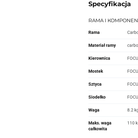
Specyfikacja
RAMA I KOMPONEN
Rama
Carbo
Materiał ramy
carb
Kierownica
FOCUS
Mostek
FOCUS
Sztyca
FOCUS
Siodełko
FOC
Waga
8.2 k
Maks. waga
110 k
całkowita