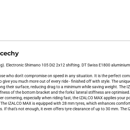
 cechy
g). Electronic Shimano 105 Di2 2x12 shifting. DT Swiss E1800 aluminiu
se who don't compromise on speed in any situation. It is the perfect co
o give you much more out of every ride - finished off with style. The un
long their surface, reducing drag to a minimum while saving weight. Th
ffness of the bottom bracket and the forks' lateral stiffness are optimised
er cornering, especially when riding fast, the IZALCO MAX applies your pow
es. The IZALCO MAX is equipped with 28 mm tyres, which enhances comfort
s. If that's not enough, it even offers tyre clearance of up to 30 mm. Th