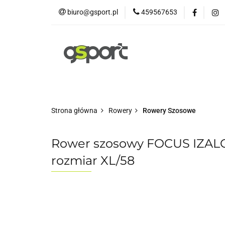
biuro@gsport.pl
459567653
E-bikes
Rowery
Rowery dziecięce
Strona główna
Rowery
Rowery Szosowe
Rower szosowy FOCUS IZALCO
rozmiar XL/58