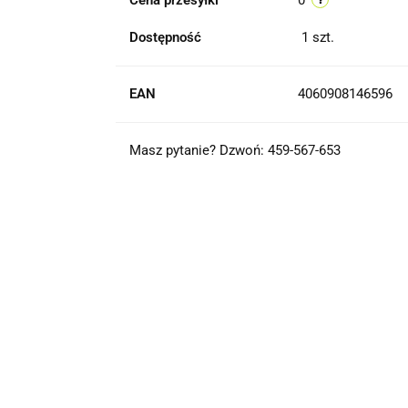
Cena przesyłki
0
Dostępność
1
szt.
EAN
4060908146596
Masz pytanie? Dzwoń: 459-567-653