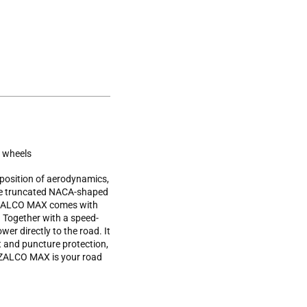
m wheels
mposition of aerodynamics,
ique truncated NACA-shaped
e IZALCO MAX comes with
. Together with a speed-
er directly to the road. It
 and puncture protection,
e IZALCO MAX is your road