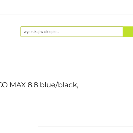
Akcesoria
Odzież
Kaski
Fitness
Hulajno
 MAX 8.8 blue/black,