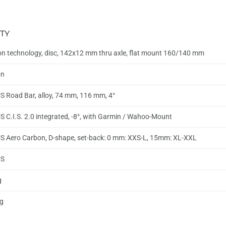
TY
n technology, disc, 142x12 mm thru axle, flat mount 160/140 mm
on
 Road Bar, alloy, 74 mm, 116 mm, 4°
 C.I.S. 2.0 integrated, -8°, with Garmin / Wahoo-Mount
 Aero Carbon, D-shape, set-back: 0 mm: XXS-L, 15mm: XL-XXL
US
g
g