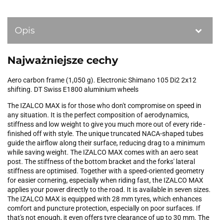
Opis
Najważniejsze cechy
Aero carbon frame (1,050 g). Electronic Shimano 105 Di2 2x12
shifting. DT Swiss E1800 aluminium wheels
The IZALCO MAX is for those who don't compromise on speed in
any situation. It is the perfect composition of aerodynamics,
stiffness and low weight to give you much more out of every ride -
finished off with style. The unique truncated NACA-shaped tubes
guide the airflow along their surface, reducing drag to a minimum
while saving weight. The IZALCO MAX comes with an aero seat
post. The stiffness of the bottom bracket and the forks' lateral
stiffness are optimised. Together with a speed-oriented geometry
for easier cornering, especially when riding fast, the IZALCO MAX
applies your power directly to the road. It is available in seven sizes.
The IZALCO MAX is equipped with 28 mm tyres, which enhances
comfort and puncture protection, especially on poor surfaces. If
that's not enough, it even offers tyre clearance of up to 30 mm. The