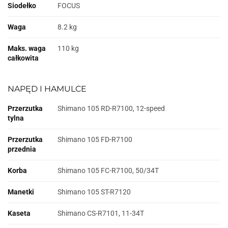
Siodełko
FOCUS
Waga
8.2 kg
Maks. waga
110 kg
całkowita
NAPĘD I HAMULCE
Przerzutka
Shimano 105 RD-R7100, 12-speed
tylna
Przerzutka
Shimano 105 FD-R7100
przednia
Korba
Shimano 105 FC-R7100, 50/34T
Manetki
Shimano 105 ST-R7120
Kaseta
Shimano CS-R7101, 11-34T