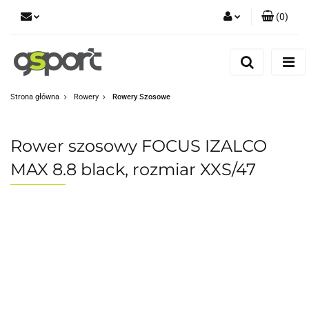
(
0
)
Zaloguj się
Zarejestruj się
Dodaj zgłoszenie
Strona główna
Rowery
Rowery Szosowe
Zgody cookies
Rower szosowy FOCUS IZALCO
MAX 8.8 black, rozmiar XXS/47