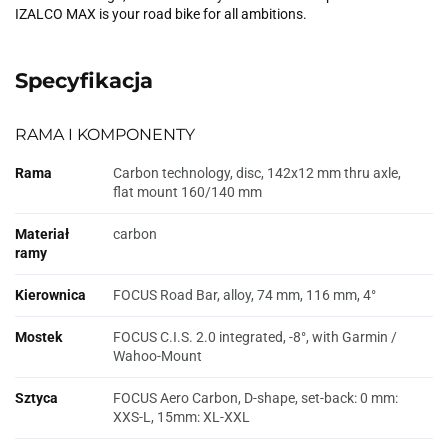
IZALCO MAX is your road bike for all ambitions.
Specyfikacja
RAMA I KOMPONENTY
Rama
Carbon technology, disc, 142x12 mm thru axle,
flat mount 160/140 mm
Materiał
carbon
ramy
Kierownica
FOCUS Road Bar, alloy, 74 mm, 116 mm, 4°
Mostek
FOCUS C.I.S. 2.0 integrated, -8°, with Garmin /
Wahoo-Mount
Sztyca
FOCUS Aero Carbon, D-shape, set-back: 0 mm:
XXS-L, 15mm: XL-XXL