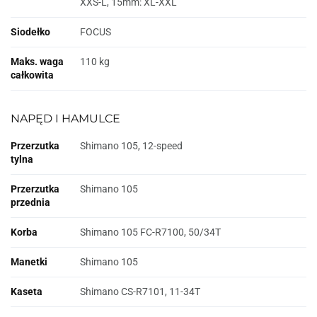
XXS-L, 15mm: XL-XXL
Siodełko
FOCUS
Maks. waga
110 kg
całkowita
NAPĘD I HAMULCE
Przerzutka
Shimano 105, 12-speed
tylna
Przerzutka
Shimano 105
przednia
Korba
Shimano 105 FC-R7100, 50/34T
Manetki
Shimano 105
Kaseta
Shimano CS-R7101, 11-34T