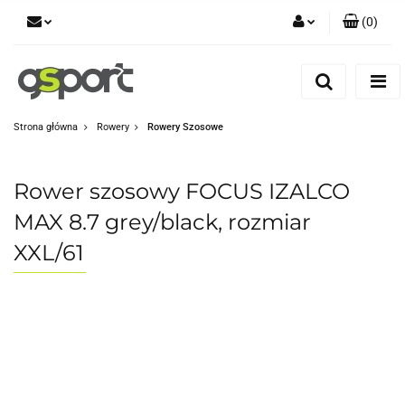
(
0
)
Zaloguj się
Zarejestruj się
Dodaj zgłoszenie
Strona główna
Rowery
Rowery Szosowe
Zgody cookies
Rower szosowy FOCUS IZALCO
MAX 8.7 grey/black, rozmiar
XXL/61