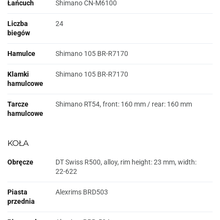
Łańcuch
Shimano CN-M6100
Liczba
24
biegów
Hamulce
Shimano 105 BR-R7170
Klamki
Shimano 105 BR-R7170
hamulcowe
Tarcze
Shimano RT54, front: 160 mm / rear: 160 mm
hamulcowe
KOŁA
Obręcze
DT Swiss R500, alloy, rim height: 23 mm, width:
22-622
Piasta
Alexrims BRD503
przednia