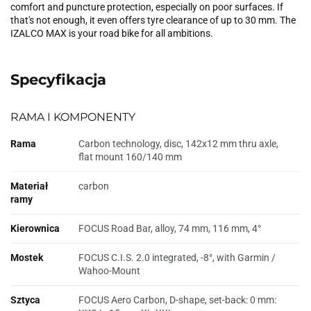
comfort and puncture protection, especially on poor surfaces. If
that's not enough, it even offers tyre clearance of up to 30 mm. The
IZALCO MAX is your road bike for all ambitions.
Specyfikacja
RAMA I KOMPONENTY
Rama
Carbon technology, disc, 142x12 mm thru axle,
flat mount 160/140 mm
Materiał
carbon
ramy
Kierownica
FOCUS Road Bar, alloy, 74 mm, 116 mm, 4°
Mostek
FOCUS C.I.S. 2.0 integrated, -8°, with Garmin /
Wahoo-Mount
Sztyca
FOCUS Aero Carbon, D-shape, set-back: 0 mm: