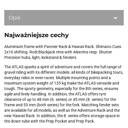
Opis
Najważniejsze cechy
Aluminium frame with Pannier Rack & Hawaii Rack. Shimano Cues
2x10 shifting. Rodi Blackjack rims with Alexrims resp. Shutter
Precision hubs, light, kickstand & fenders
The ATLAS sparks a spirit of adventure and covers the full range of
gravel riding with its different models: all kinds of bikepacking tours,
everyday rides or even races. Multiple mounting points and a
maximum system weight of 135 kg make the ATLAS versatile and
tough. The sporty geometry, especially for the 8th series, ensures
agile and lively handling. In addition, the ATLAS offers tyre
clearance of up to 48 mm (6. series) or 45 mm (8. series) for the
frame and 53 mm (both series) for the fork. Matching fender sets
are available for all models, as well as the Adventure Rack and the
new Hawaii Rack. In addition, the 8. series offers storage space in
the down tube with the Prep Pocket and Prep Pack.