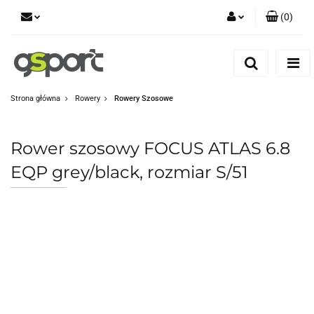
(
0
)
Zaloguj się
Zarejestruj się
Dodaj zgłoszenie
Strona główna
Rowery
Rowery Szosowe
Zgody cookies
Rower szosowy FOCUS ATLAS 6.8
EQP grey/black, rozmiar S/51