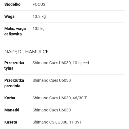
Siodełko
FOCUS
Waga
13.2 kg
Maks. waga
135 kg
całkowita
NAPĘD I HAMULCE
Przerzutka
Shimano Cues U6030, 10-speed
tylna
Przerzutka
Shimano Cues U6030
przednia
Korba
Shimano Cues U6030, 46/30 T
Manetki
Shimano Cues U6030
Kaseta
Shimano CS-LG300, 11-39T