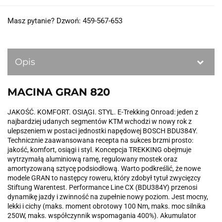
Masz pytanie? Dzwoń: 459-567-653
Opis
MACINA GRAN 820
JAKOŚĆ. KOMFORT. OSIĄGI. STYL. E-Trekking Onroad: jeden z
najbardziej udanych segmentów KTM wchodzi w nowy rok z
ulepszeniem w postaci jednostki napędowej BOSCH BDU384Y.
Technicznie zaawansowana recepta na sukces brzmi prosto:
jakość, komfort, osiągi i styl. Koncepcja TREKKING obejmuje
wytrzymałą aluminiową ramę, regulowany mostek oraz
amortyzowaną sztycę podsiodłową. Warto podkreślić, że nowe
modele GRAN to następcy roweru, który zdobył tytuł zwycięzcy
Stiftung Warentest. Performance Line CX (BDU384Y) przenosi
dynamikę jazdy i zwinność na zupełnie nowy poziom. Jest mocny,
lekki i cichy (maks. moment obrotowy 100 Nm, maks. moc silnika
250W, maks. współczynnik wspomagania 400%). Akumulator