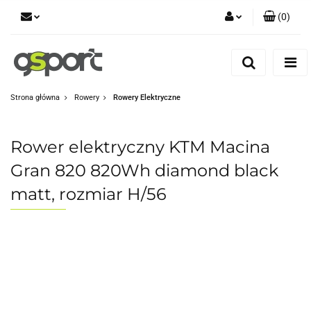
(
0
)
Zaloguj się
Zarejestruj się
Dodaj zgłoszenie
Strona główna
Rowery
Rowery Elektryczne
Zgody cookies
Rower elektryczny KTM Macina
Gran 820 820Wh diamond black
matt, rozmiar H/56