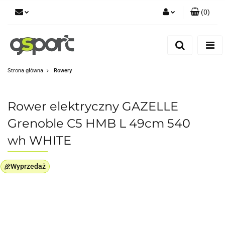
(
0
)
Zaloguj się
Zarejestruj się
Dodaj zgłoszenie
Strona główna
Rowery
Zgody cookies
Rower elektryczny GAZELLE
Grenoble C5 HMB L 49cm 540
wh WHITE
Wyprzedaż