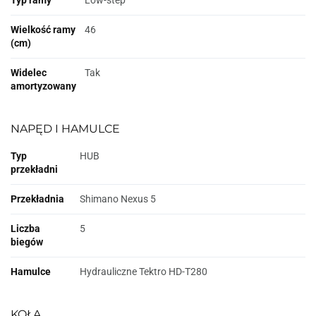
Typ ramy
Low-step
Wielkość ramy
46
(cm)
Widelec
Tak
amortyzowany
NAPĘD I HAMULCE
Typ
HUB
przekładni
Przekładnia
Shimano Nexus 5
Liczba
5
biegów
Hamulce
Hydrauliczne Tektro HD-T280
KOŁA