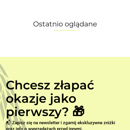
(48cm)
(40cm)
(44cm)
(52cm)
Ostatnio oglądane
Chcesz złapać
okazje jako
pierwszy? 🎁
📬 Zapisz się na newsletter i zgarnij ekskluzywne zniżki
oraz info o wyprzedażach przed innymi.