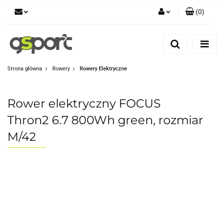
(
0
)
Zaloguj się
Zarejestruj się
Dodaj zgłoszenie
Strona główna
Rowery
Rowery Elektryczne
Zgody cookies
Rower elektryczny FOCUS
Thron2 6.7 800Wh green, rozmiar
M/42