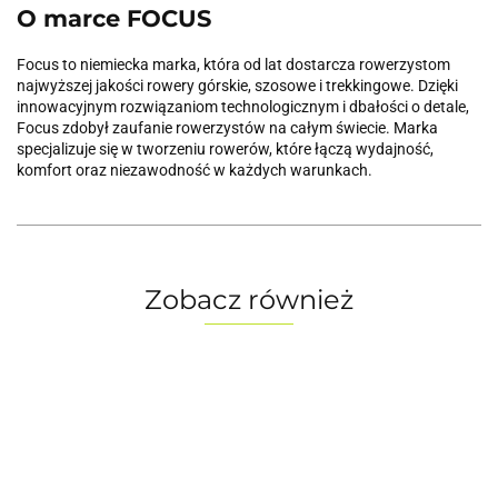
O marce FOCUS
Focus to niemiecka marka, która od lat dostarcza rowerzystom
najwyższej jakości rowery górskie, szosowe i trekkingowe. Dzięki
innowacyjnym rozwiązaniom technologicznym i dbałości o detale,
Focus zdobył zaufanie rowerzystów na całym świecie. Marka
specjalizuje się w tworzeniu rowerów, które łączą wydajność,
komfort oraz niezawodność w każdych warunkach.
Zobacz również
Rower
Rower
Rower
Rower
Ro