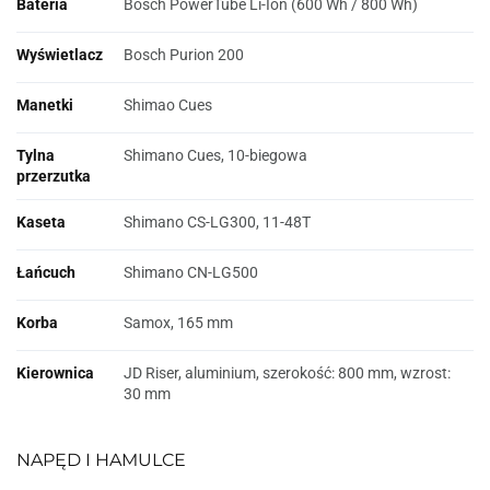
Bateria
Bosch PowerTube Li-Ion (600 Wh / 800 Wh)
Wyświetlacz
Bosch Purion 200
Manetki
Shimao Cues
Tylna
Shimano Cues, 10-biegowa
przerzutka
Kaseta
Shimano CS-LG300, 11-48T
Łańcuch
Shimano CN-LG500
Korba
Samox, 165 mm
Kierownica
JD Riser, aluminium, szerokość: 800 mm, wzrost:
30 mm
NAPĘD I HAMULCE