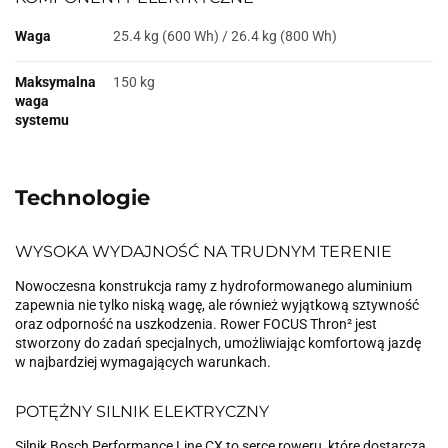
Waga
25.4 kg (600 Wh) / 26.4 kg (800 Wh)
Maksymalna
150 kg
waga
systemu
Technologie
WYSOKA WYDAJNOŚĆ NA TRUDNYM TERENIE
Nowoczesna konstrukcja ramy z hydroformowanego aluminium
zapewnia nie tylko niską wagę, ale również wyjątkową sztywność
oraz odporność na uszkodzenia. Rower FOCUS Thron² jest
stworzony do zadań specjalnych, umożliwiając komfortową jazdę
w najbardziej wymagających warunkach.
POTĘŻNY SILNIK ELEKTRYCZNY
Silnik Bosch Performance Line CX to serce roweru, które dostarcza