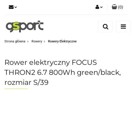
(
0
)
Zaloguj się
Zarejestruj się
Dodaj zgłoszenie
Strona główna
Rowery
Rowery Elektryczne
Zgody cookies
Rower elektryczny FOCUS
THRON2 6.7 800Wh green/black,
rozmiar S/39