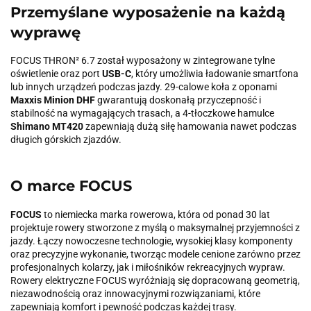
Przemyślane wyposażenie na każdą
wyprawę
FOCUS THRON² 6.7 został wyposażony w zintegrowane tylne
oświetlenie oraz port
USB-C
, który umożliwia ładowanie smartfona
lub innych urządzeń podczas jazdy. 29-calowe koła z oponami
Maxxis Minion DHF
gwarantują doskonałą przyczepność i
stabilność na wymagających trasach, a 4-tłoczkowe hamulce
Shimano MT420
zapewniają dużą siłę hamowania nawet podczas
długich górskich zjazdów.
O marce FOCUS
FOCUS
to niemiecka marka rowerowa, która od ponad 30 lat
projektuje rowery stworzone z myślą o maksymalnej przyjemności z
jazdy. Łączy nowoczesne technologie, wysokiej klasy komponenty
oraz precyzyjne wykonanie, tworząc modele cenione zarówno przez
profesjonalnych kolarzy, jak i miłośników rekreacyjnych wypraw.
Rowery elektryczne FOCUS wyróżniają się dopracowaną geometrią,
niezawodnością oraz innowacyjnymi rozwiązaniami, które
zapewniają komfort i pewność podczas każdej trasy.