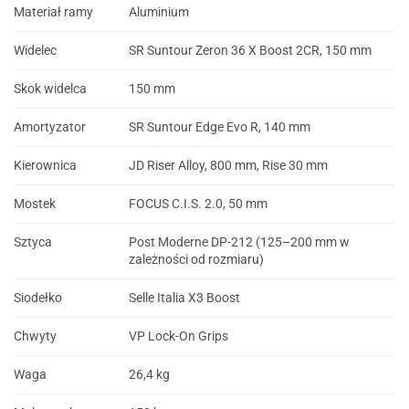
Materiał ramy
Aluminium
Widelec
SR Suntour Zeron 36 X Boost 2CR, 150 mm
Skok widelca
150 mm
Amortyzator
SR Suntour Edge Evo R, 140 mm
Kierownica
JD Riser Alloy, 800 mm, Rise 30 mm
Mostek
FOCUS C.I.S. 2.0, 50 mm
Sztyca
Post Moderne DP-212 (125–200 mm w
zależności od rozmiaru)
Siodełko
Selle Italia X3 Boost
Chwyty
VP Lock-On Grips
Waga
26,4 kg