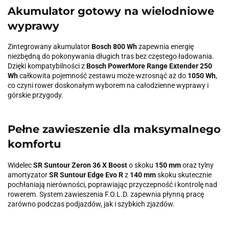
Akumulator gotowy na wielodniowe
wyprawy
Zintegrowany akumulator
Bosch 800 Wh
zapewnia energię
niezbędną do pokonywania długich tras bez częstego ładowania.
Dzięki kompatybilności z
Bosch PowerMore Range Extender 250
Wh
całkowita pojemność zestawu może wzrosnąć aż do
1050 Wh
,
co czyni rower doskonałym wyborem na całodzienne wyprawy i
górskie przygody.
Pełne zawieszenie dla maksymalnego
komfortu
Widelec
SR Suntour Zeron 36 X Boost
o skoku
150 mm
oraz tylny
amortyzator
SR Suntour Edge Evo R
z
140 mm
skoku skutecznie
pochłaniają nierówności, poprawiając przyczepność i kontrolę nad
rowerem. System zawieszenia F.O.L.D. zapewnia płynną pracę
zarówno podczas podjazdów, jak i szybkich zjazdów.