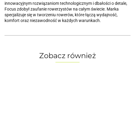
innowacyjnym rozwiązaniom technologicznym i dbałości o detale,
Focus zdobył zaufanie rowerzystów na całym świecie. Marka
specjalizuje się w tworzeniu rowerów, które łączą wydajność,
komfort oraz niezawodność w każdych warunkach.
Zobacz również
Rower
Rower
Rower
Rower
elektryczny
elektryczny
elektryczny
elektryczny
FOCUS
FOCUS
FOCUS
FOCUS
20499.00
25499.00
20499.00
Jarifa2 6.8
Jam2 6.7
Jarifa2 6.8
16999.00
Jarifa2 6.7
750Wh blue,
-29%
625Wh
-41%
750Wh
-32%
Nine 625Wh
-26%
rozmiar M
green,
14499.00
14999.00
brown,