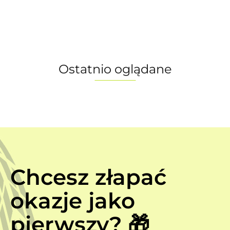
13999.00
black, rozmiar
12499.00
rozmiar XL
rozmiar M
M
Ostatnio oglądane
Chcesz złapać
okazje jako
pierwszy? 🎁