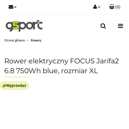
(
0
)
Zaloguj się
Zarejestruj się
Dodaj zgłoszenie
Strona główna
Rowery
Zgody cookies
Rower elektryczny FOCUS Jarifa2
6.8 750Wh blue, rozmiar XL
Wyprzedaż