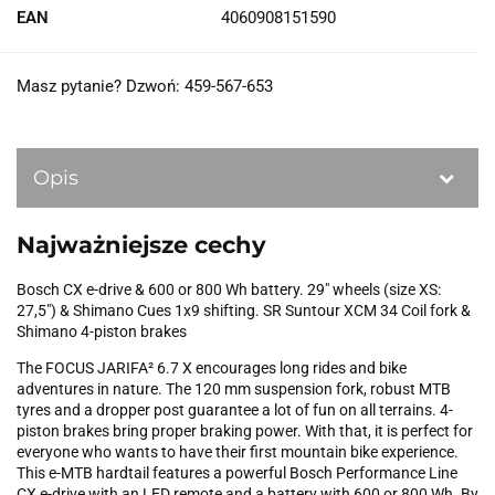
EAN
4060908151590
Masz pytanie? Dzwoń: 459-567-653
Opis
Najważniejsze cechy
Bosch CX e-drive & 600 or 800 Wh battery. 29" wheels (size XS:
27,5") & Shimano Cues 1x9 shifting. SR Suntour XCM 34 Coil fork &
Shimano 4-piston brakes
The FOCUS JARIFA² 6.7 X encourages long rides and bike
adventures in nature. The 120 mm suspension fork, robust MTB
tyres and a dropper post guarantee a lot of fun on all terrains. 4-
piston brakes bring proper braking power. With that, it is perfect for
everyone who wants to have their first mountain bike experience.
This e-MTB hardtail features a powerful Bosch Performance Line
CX e-drive with an LED remote and a battery with 600 or 800 Wh. By