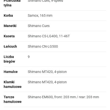
Przerzutka
Shimano Cues, 9-speed
tylna
Korba
Samox, 165 mm
Manetki
Shimano Cues
Kaseta
Shimano CS-LG400, 11-46T
Łańcuch
Shimano CN-LG500
Liczba
9
biegów
Hamulce
Shimano MT420, 4-piston
Klamki
Shimano MT420, 4-piston
hamulcowe
Tarcze
Shimano EM600, front: 203 mm / rear: 203 mm
hamulcowe