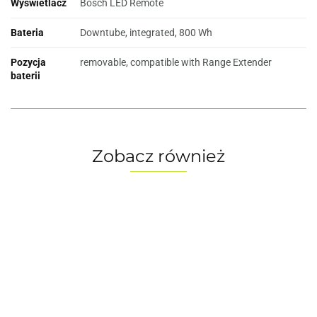
Wyświetlacz
Bosch LED Remote
Bateria
Downtube, integrated, 800 Wh
Pozycja
removable, compatible with Range Extender
baterii
Zobacz również
Rower
Rower
Rower
Rower
Ro
elektryczny
elektryczny
elektryczny
elektryczny
el
FOCUS
FOCUS
FOCUS
FOCUS
F
12999.00
12999.00
12999.00
12999.00
12
AVENTURA2
AVENTURA2
AVENTURA2
AVENTURA2