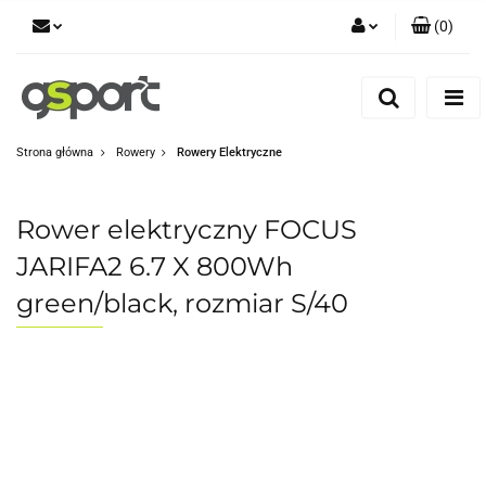
(
0
)
Zaloguj się
Zarejestruj się
Dodaj zgłoszenie
Strona główna
Rowery
Rowery Elektryczne
Zgody cookies
Rower elektryczny FOCUS
JARIFA2 6.7 X 800Wh
green/black, rozmiar S/40