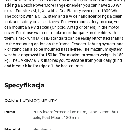
adding a Bosch PowerMore range extender, you can have 250 Wh
extra. For sizes M, L, XL with a DualBattery even up to 1600 Wh.
The cockpit with a C.I.S. stem and a wide handlebar brings a clean
look and safety on all surfaces. For even more safety on tour, you
can mount a GPS tracker (Chipolo, Airtag or others) in the motor
cover. For those wanting to take more luggage on the ride with
them, a rack with MIK HD standard can be easily retrofitted thanks
to the mounting option on the frame. Fenders, lighting system, and
kickstand can also be mounted hassle-free. The maximum system
weight is approved for 150 kg. The maximum system weight is 150
kg. The JARIFA² 6.7 X inspires you to escape from your daily grind
and is your bike for trips off the beaten track.
Specyfikacja
RAMA I KOMPONENTY
Rama
7005 hydroformed aluminium, 148x12 mm thru
axle, Post Mount 180 mm
Materiał
aluminum