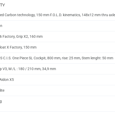
TY
ed Carbon technology, 150 mm F.O.L.D. kinematics, 148x12 mm thru ax
on
6 Factory, Grip X2, 160 mm
loat X Factory, 150 mm
 C.I.S. One Piece SL Cockpit, 800 mm, rise: 25 mm, Stem lenght: 50 mm
 V3, M /L : 180 / 210 mm, 34,9 mm
k Aidon X5
ite
g