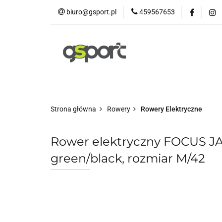
biuro@gsport.pl
459567653
E-bikes
Rowery
Rowery dziecięce
Strona główna
Rowery
Rowery Elektryczne
Rower elektryczny FOCUS 
green/black, rozmiar M/42