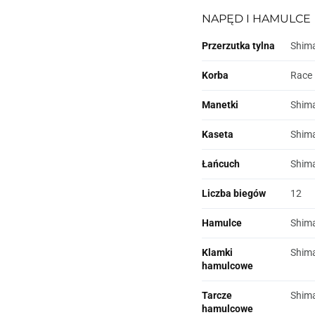
NAPĘD I HAMULCE
Przerzutka tylna
Shima
Korba
Race 
Manetki
Shima
Kaseta
Shim
Łańcuch
Shim
Liczba biegów
12
Hamulce
Shima
Klamki
Shima
hamulcowe
Tarcze
Shima
hamulcowe