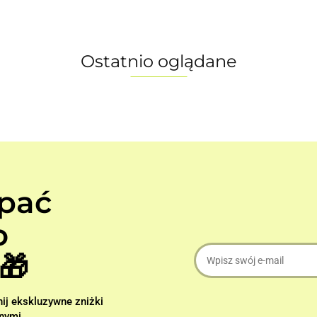
Ostatnio oglądane
apać
o
🎁
nij ekskluzywne zniżki
nymi.