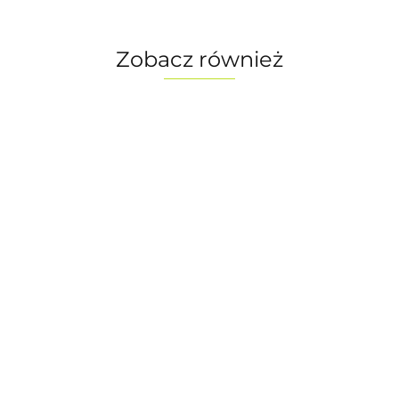
Zobacz również
Rower
Rower
Rower
elektryczny
elektryczny
zny
elektryczny
FOCUS JAM2
FOCUS JA
JAM2
FOCUS JAM2
6.0 600Wh
6.9 600Wh
Wh
6.0 600Wh
34999.00
28999.00
0
34999.00
silver/grey,
grey/green,
ey,
silver/grey,
rozmiar S/39
rozmiar S/
 M/42
rozmiar XL/46