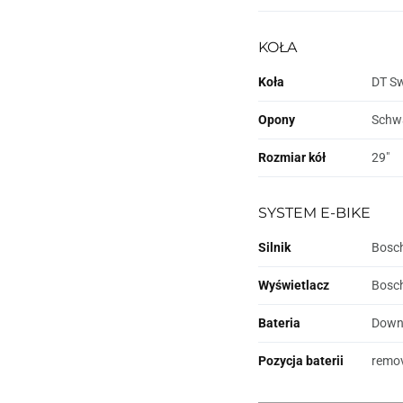
KOŁA
Koła
DT Sw
Opony
Schwa
Rozmiar kół
29"
SYSTEM E-BIKE
Silnik
Bosch
Wyświetlacz
Bosch
Bateria
Downt
Pozycja baterii
remov