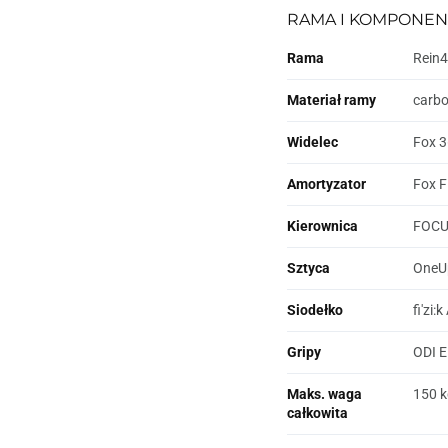
RAMA I KOMPONEN
Rama
Rein4
Materiał ramy
carb
Widelec
Fox 3
Amortyzator
Fox F
Kierownica
FOCUS
Sztyca
OneUp
Siodełko
fi'zi:
Gripy
ODI El
Maks. waga
150 k
całkowita