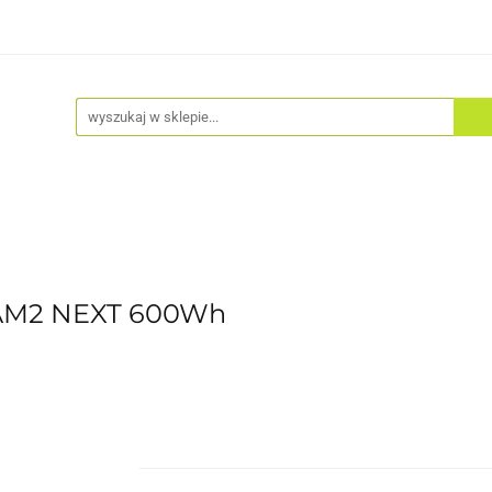
Akcesoria
Odzież
Kaski
Fitness
Hulajno
JAM2 NEXT 600Wh