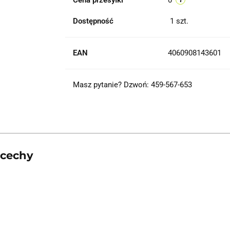
Cena przesyłki
0
Dostępność
1
szt.
EAN
4060908143601
Masz pytanie? Dzwoń: 459-567-653
 cechy