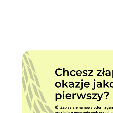
Chcesz zł
okazje jak
pierwszy? 
📬 Zapisz się na newsletter i zgar
oraz info o wyprzedażach przed in