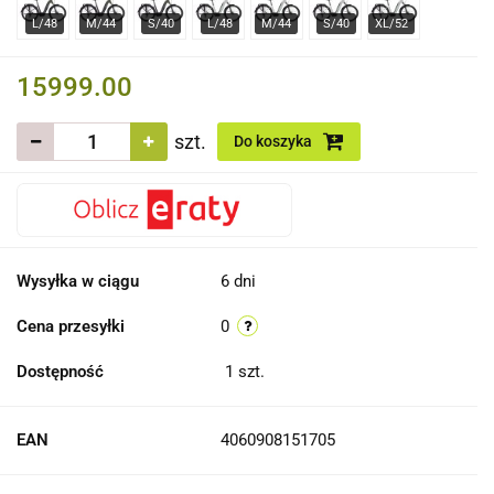
15999.00
szt.
Do koszyka
Wysyłka w ciągu
6 dni
Cena przesyłki
0
Dostępność
1
szt.
EAN
4060908151705