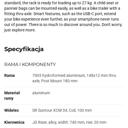
standard, the rack is ready for loading up to 27 kg. A child seat or
pannier bags can be mounted easily, as well as a bike trailer with a
fitting thru-axle. Smart features, such as the USB-C port, extend
your bike experience even further, as your smartphone never runs
out of power. There is so much to discover around you. Don't worry,
just explore more.
Specyfikacja
RAMA I KOMPONENTY
Rama
7005 hydroformed aluminium, 148x12 mm thru
axle, Post Mount 180 mm
Materiał
aluminum
ramy
Widelec
SR Suntour XCM 34, Coil, 100 mm
Kierownica
JD Riser, alloy, width: 740 mm, rise: 20 mm