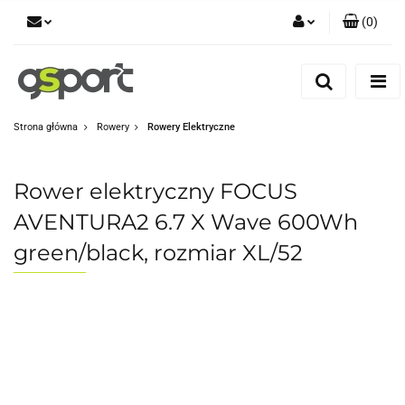
(
0
)
Zaloguj się
Zarejestruj się
Dodaj zgłoszenie
Strona główna
Rowery
Rowery Elektryczne
Zgody cookies
Rower elektryczny FOCUS
AVENTURA2 6.7 X Wave 600Wh
green/black, rozmiar XL/52