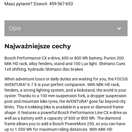
Masz pytanie? Dzwoń: 459-567-653
Opis
Najważniejsze cechy
Bosch Performance CX e-drive, 600 or 800 Wh battery, Purion 200.
MIK HD rack, alloy fenders, stand and 100 Lux light. Shimano Cues
1x9 shifting, hydraulic Shimano disc brakes
When adventure tours or daily duties are waiting for you, the FOCUS
AVENTURA² 6.7 X is your perfect companion. With MIK HD rack,
fenders, a strong lighting system, and a kickstand, the world is your
oyster. Thanks to a 100 mm suspension fork, a dropper suspension
post and mountain bike tyres, the AVENTURA² goes far beyond city
limits. This e-trekking bike is available in a wave or diamond frame
shape. It features a powerful Bosch Performance Line CX e-drive as
well as a battery with a capacity of 600 or 800 Wh. The diamond
frame allows you to add a Bosch PowerMore 250, so you can have
up to 1.050 Wh for maximum riding distances. With MIK HD