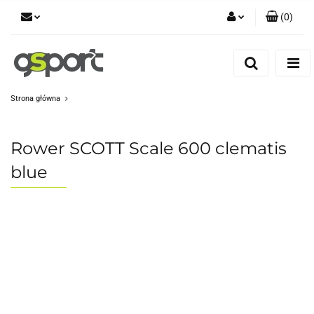
(
0
)
Zaloguj się
Zarejestruj się
Dodaj zgłoszenie
Strona główna
Zgody cookies
Rower SCOTT Scale 600 clematis
blue