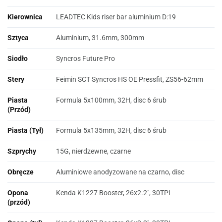
Kierownica
LEADTEC Kids riser bar aluminium D:19
Sztyca
Aluminium, 31.6mm, 300mm
Siodło
Syncros Future Pro
Stery
Feimin SCT Syncros HS OE Pressfit, ZS56-62mm
Piasta
Formula 5x100mm, 32H, disc 6 śrub
(Przód)
Piasta (Tył)
Formula 5x135mm, 32H, disc 6 śrub
Szprychy
15G, nierdzewne, czarne
Obręcze
Aluminiowe anodyzowane na czarno, disc
Opona
Kenda K1227 Booster, 26x2.2", 30TPI
(przód)