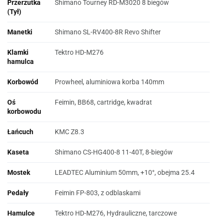
Przerzutka
Shimano Tourney RD-M3020 8 biegów
(Tył)
Manetki
Shimano SL-RV400-8R Revo Shifter
Klamki
Tektro HD-M276
hamulca
Korbowód
Prowheel, aluminiowa korba 140mm
Oś
Feimin, BB68, cartridge, kwadrat
korbowodu
Łańcuch
KMC Z8.3
Kaseta
Shimano CS-HG400-8 11-40T, 8-biegów
Mostek
LEADTEC Aluminium 50mm, +10°, obejma 25.4
Pedały
Feimin FP-803, z odblaskami
Hamulce
Tektro HD-M276, Hydrauliczne, tarczowe