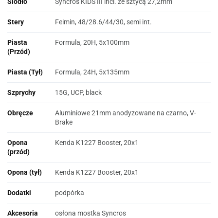
Siodło
Syncros KIDS III incl. ze sztycą 27,2mm
Stery
Feimin, 48/28.6/44/30, semi int.
Piasta
Formula, 20H, 5x100mm
(Przód)
Piasta (Tył)
Formula, 24H, 5x135mm
Szprychy
15G, UCP, black
Obręcze
Aluminiowe 21mm anodyzowane na czarno, V-
Brake
Opona
Kenda K1227 Booster, 20x1
(przód)
Opona (tył)
Kenda K1227 Booster, 20x1
Dodatki
podpórka
Akcesoria
osłona mostka Syncros