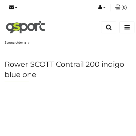
(
0
)
Zaloguj się
Zarejestruj się
Dodaj zgłoszenie
Strona główna
Zgody cookies
Rower SCOTT Contrail 200 indigo
blue one