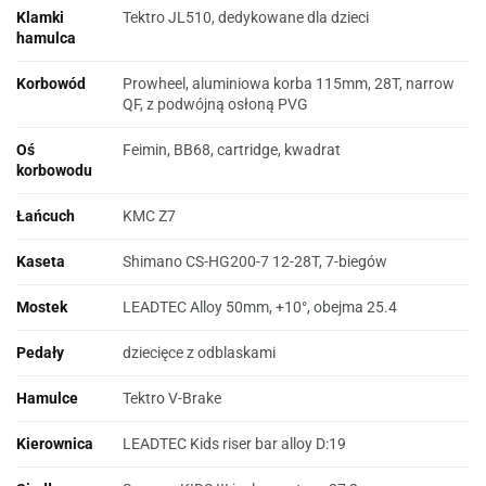
Klamki
Tektro JL510, dedykowane dla dzieci
hamulca
Korbowód
Prowheel, aluminiowa korba 115mm, 28T, narrow
QF, z podwójną osłoną PVG
Oś
Feimin, BB68, cartridge, kwadrat
korbowodu
Łańcuch
KMC Z7
Kaseta
Shimano CS-HG200-7 12-28T, 7-biegów
Mostek
LEADTEC Alloy 50mm, +10°, obejma 25.4
Pedały
dziecięce z odblaskami
Hamulce
Tektro V-Brake
Kierownica
LEADTEC Kids riser bar alloy D:19