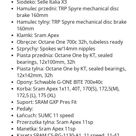
Siodeko:
Selle Italia X3
Hamulec przedni: TRP Spyre mechanical disc
brake 160mm
Hamulec tylny: TRP Spyre mechanical disc brake
160mm
Klamki: Sram Apex
Obręcze: Octane One 700c 32h, tubeless ready
Szprychy: Spokes w/14mm nipples
Piasta przednia:
Octane One by KT, sealed
bearings, 12x100mm, 32h
Piasta tylna:
Octane One by KT, sealed bearings,
12x142mm, 32h
Opony: Schwable G-ONE BITE 700x40c
Korba:
Sram Apex 1x11, 40T, 170(S), 172,5(M),
172,5 (L), 175 (XL)
Suport:
SRAM GXP Pres Fit
Pedały:
Łańcuch:
SUMC 11 speed
Przerzutka tylna: Sram Apex 11sp
Manetka: Sram Apex 11sp
Kaseta
SRAM CS-PG-1130-A1, 11 speed, 11-42