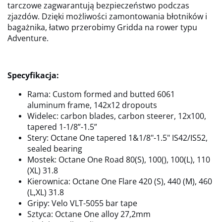
tarczowe zagwarantują bezpieczeństwo podczas
zjazdów. Dzięki możliwości zamontowania błotników i
bagażnika, łatwo przerobimy Gridda na rower typu
Adventure.
Specyfikacja:
Rama: Custom formed and butted 6061
aluminum frame, 142x12 dropouts
Widelec: carbon blades, carbon steerer, 12x100,
tapered 1-1/8”-1.5”
Stery: Octane One tapered 1&1/8"-1.5" IS42/IS52,
sealed bearing
Mostek: Octane One Road 80(S), 100(), 100(L), 110
(XL) 31.8
Kierownica: Octane One Flare 420 (S), 440 (M), 460
(L,XL) 31.8
Gripy:
Velo VLT-5055 bar tape
Sztyca: Octane One alloy 27,2mm