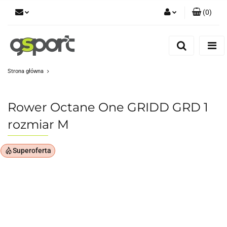
(
0
)
Zaloguj się
Zarejestruj się
Dodaj zgłoszenie
Strona główna
Zgody cookies
Rower Octane One GRIDD GRD 1
rozmiar M
Superoferta