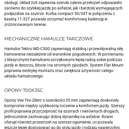
obsługi. Układ 2x9 zapewnia szeroki zakres przełożeń odpowiedni
zarówno do szybkiej jazdy po asfalcie, jak i bardziej wymagających
podjazdów na szutrze. Korba compact 50/34T w połączeniu z
kasetą 11-32T pozwala utrzymać komfortową kadencję w
zróżnicowanym terenie.
MECHANICZNE HAMULCE TARCZOWE
Hamulce Tektro MD-C500 zapewniają stabilną i przewidywalną siłę
hamowania niezależnie od warunków pogodowych. W porównaniu
z klasycznymi hamulcami szczękowymi lepiej radzą sobie podczas
jazdy w deszczu, błocie i na stromych zjazdach. System Flat Mount
poprawia estetykę montażu oraz zwiększa sztywność całego
układu hamulcowego.
OPONY 700X35C
Opony Vee Tire Zilent o szerokości 35 mm zapewniają doskonały
kompromis między szybkością toczenia a komfortem jazdy. Szerszy
profil poprawia przyczepność na szutrach i nierównych drogach,
jednocześnie zachowując dobrą dynamikę na asfalcie. Rower
oferuje również przestrzeń na szersze ogumienie, co pozwala
jeszcze lepiej dostosować go do stylu jazdy i rodzaju nawierzchni.