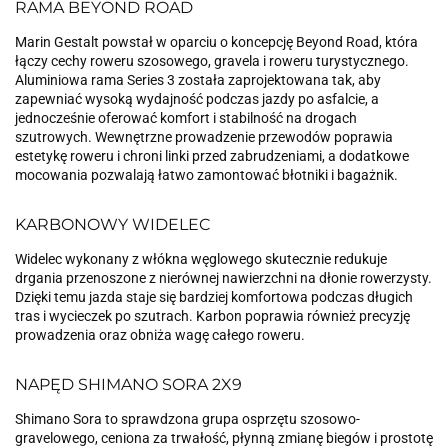
RAMA BEYOND ROAD
Marin Gestalt powstał w oparciu o koncepcję Beyond Road, która
łączy cechy roweru szosowego, gravela i roweru turystycznego.
Aluminiowa rama Series 3 została zaprojektowana tak, aby
zapewniać wysoką wydajność podczas jazdy po asfalcie, a
jednocześnie oferować komfort i stabilność na drogach
szutrowych. Wewnętrzne prowadzenie przewodów poprawia
estetykę roweru i chroni linki przed zabrudzeniami, a dodatkowe
mocowania pozwalają łatwo zamontować błotniki i bagażnik.
KARBONOWY WIDELEC
Widelec wykonany z włókna węglowego skutecznie redukuje
drgania przenoszone z nierównej nawierzchni na dłonie rowerzysty.
Dzięki temu jazda staje się bardziej komfortowa podczas długich
tras i wycieczek po szutrach. Karbon poprawia również precyzję
prowadzenia oraz obniża wagę całego roweru.
NAPĘD SHIMANO SORA 2X9
Shimano Sora to sprawdzona grupa osprzętu szosowo-
gravelowego, ceniona za trwałość, płynną zmianę biegów i prostotę