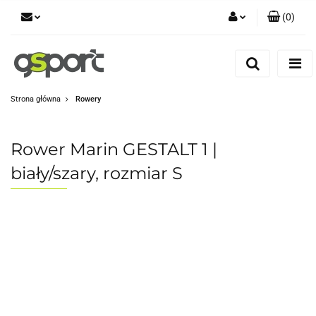
(
0
)
Zaloguj się
Zarejestruj się
Dodaj zgłoszenie
Strona główna
Rowery
Zgody cookies
Rower Marin GESTALT 1 |
biały/szary, rozmiar S