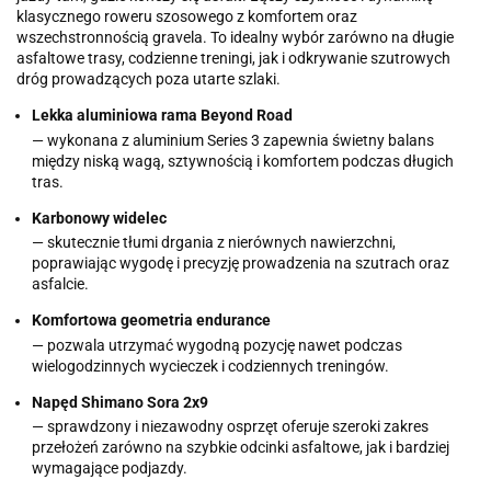
klasycznego roweru szosowego z komfortem oraz
wszechstronnością gravela. To idealny wybór zarówno na długie
asfaltowe trasy, codzienne treningi, jak i odkrywanie szutrowych
dróg prowadzących poza utarte szlaki.
Lekka aluminiowa rama Beyond Road
— wykonana z aluminium Series 3 zapewnia świetny balans
między niską wagą, sztywnością i komfortem podczas długich
tras.
Karbonowy widelec
— skutecznie tłumi drgania z nierównych nawierzchni,
poprawiając wygodę i precyzję prowadzenia na szutrach oraz
asfalcie.
Komfortowa geometria endurance
— pozwala utrzymać wygodną pozycję nawet podczas
wielogodzinnych wycieczek i codziennych treningów.
Napęd Shimano Sora 2x9
— sprawdzony i niezawodny osprzęt oferuje szeroki zakres
przełożeń zarówno na szybkie odcinki asfaltowe, jak i bardziej
wymagające podjazdy.