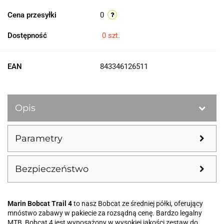
Cena przesyłki
0
Dostępność
0
szt.
EAN
843346126511
Opis
Parametry
Bezpieczeństwo
Marin Bobcat Trail 4
to nasz Bobcat ze średniej półki, oferujący
mnóstwo zabawy w pakiecie za rozsądną cenę. Bardzo legalny
MTB, Bobcat 4 jest wyposażony w wysokiej jakości zestaw do