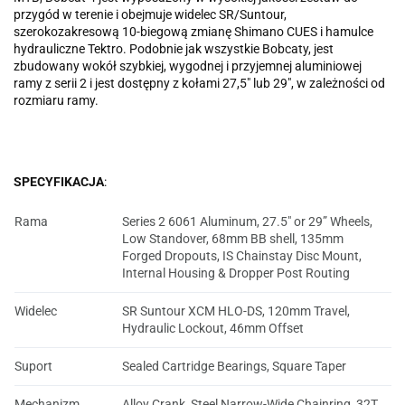
przygód w terenie i obejmuje widelec SR/Suntour,
szerokozakresową 10-biegową zmianę Shimano CUES i hamulce
hydrauliczne Tektro. Podobnie jak wszystkie Bobcaty, jest
zbudowany wokół szybkiej, wygodnej i przyjemnej aluminiowej
ramy z serii 2 i jest dostępny z kołami 27,5" lub 29", w zależności od
rozmiaru ramy.
SPECYFIKACJA
:
Rama
Series 2 6061 Aluminum, 27.5" or 29” Wheels,
Low Standover, 68mm BB shell, 135mm
Forged Dropouts, IS Chainstay Disc Mount,
Internal Housing & Dropper Post Routing
Widelec
SR Suntour XCM HLO-DS, 120mm Travel,
Hydraulic Lockout, 46mm Offset
Suport
Sealed Cartridge Bearings, Square Taper
Mechanizm
Alloy Crank, Steel Narrow-Wide Chainring, 32T