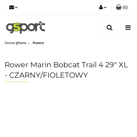
(
0
)
Zaloguj się
Zarejestruj się
Dodaj zgłoszenie
Strona główna
Rowery
Zgody cookies
Rower Marin Bobcat Trail 4 29" XL
- CZARNY/FIOLETOWY