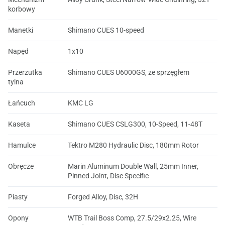
korbowy
Manetki
Shimano CUES 10-speed
Napęd
1x10
Przerzutka
Shimano CUES U6000GS, ze sprzęgłem
tylna
Łańcuch
KMC LG
Kaseta
Shimano CUES CSLG300, 10-Speed, 11-48T
Hamulce
Tektro M280 Hydraulic Disc, 180mm Rotor
Obręcze
Marin Aluminum Double Wall, 25mm Inner,
Pinned Joint, Disc Specific
Piasty
Forged Alloy, Disc, 32H
Opony
WTB Trail Boss Comp, 27.5/29x2.25, Wire