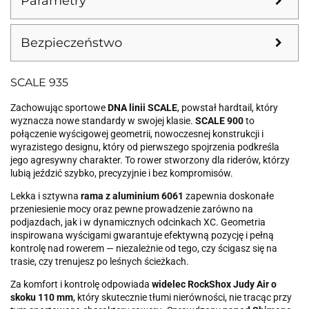
Parametry
Bezpieczeństwo
SCALE 935
Zachowując sportowe
DNA linii SCALE
, powstał hardtail, który
wyznacza nowe standardy w swojej klasie.
SCALE 900
to
połączenie wyścigowej geometrii, nowoczesnej konstrukcji i
wyrazistego designu, który od pierwszego spojrzenia podkreśla
jego agresywny charakter. To rower stworzony dla riderów, którzy
lubią jeździć szybko, precyzyjnie i bez kompromisów.
Lekka i sztywna
rama z aluminium 6061
zapewnia doskonałe
przeniesienie mocy oraz pewne prowadzenie zarówno na
podjazdach, jak i w dynamicznych odcinkach XC. Geometria
inspirowana wyścigami gwarantuje efektywną pozycję i pełną
kontrolę nad rowerem — niezależnie od tego, czy ścigasz się na
trasie, czy trenujesz po leśnych ścieżkach.
Za komfort i kontrolę odpowiada
widelec RockShox Judy Air o
skoku 110 mm
, który skutecznie tłumi nierówności, nie tracąc przy