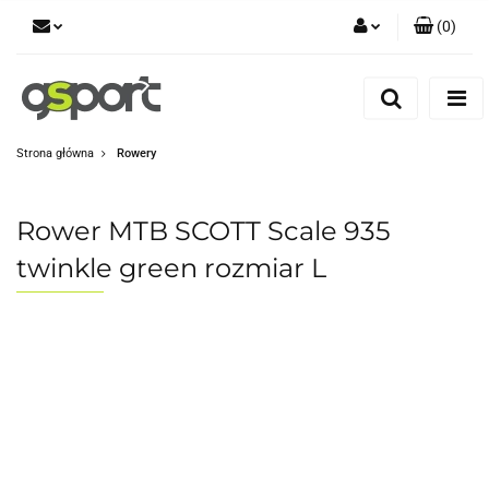
(
0
)
Zaloguj się
Zarejestruj się
Dodaj zgłoszenie
Strona główna
Rowery
Zgody cookies
Rower MTB SCOTT Scale 935
twinkle green rozmiar L