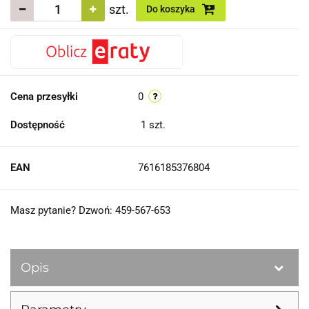
szt.
Do koszyka
Cena przesyłki
0
Dostępność
1
szt.
EAN
7616185376804
Masz pytanie? Dzwoń: 459-567-653
Opis