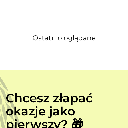
TEAL
6119.00
S
XL
rozmiar
MATT -
L/53
rozmiar M
(55cm)
Ostatnio oglądane
Chcesz złapać
okazje jako
pierwszy? 🎁