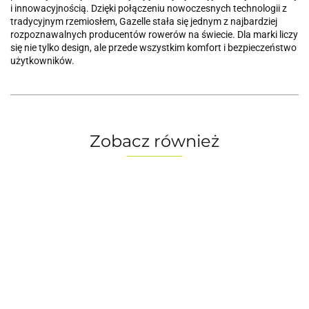
i innowacyjnością. Dzięki połączeniu nowoczesnych technologii z
tradycyjnym rzemiosłem, Gazelle stała się jednym z najbardziej
rozpoznawalnych producentów rowerów na świecie. Dla marki liczy
się nie tylko design, ale przede wszystkim komfort i bezpieczeństwo
użytkowników.
Zobacz również
Rower
Rower
Rower
Rower
Rower
gravel
gravel
GAZELLE
Gazelle
KTM
NS Bikes
RONDO
Orange
Chamonix
Gravelator
4499.00
6999.00
7999.00
5599.00
RAG+ 2
Ruut AL1
C7+
6449.00
T20 H57
15
grey,
grey,
-30%
-25%
mallard
28" S20
BRIGHT
-5%
rozmiar
rozmiar
blue,
4899.00
5999.00
rozmiar M