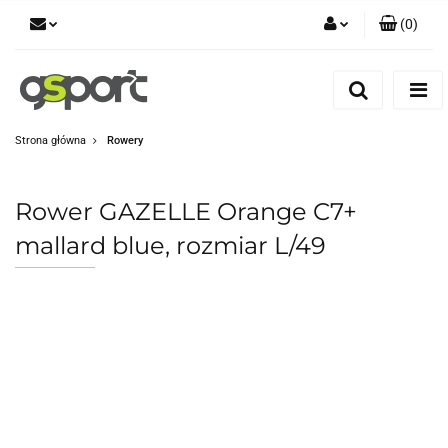
(
0
)
Zaloguj się
Zarejestruj się
Dodaj zgłoszenie
Strona główna
Rowery
Zgody cookies
Rower GAZELLE Orange C7+
mallard blue, rozmiar L/49