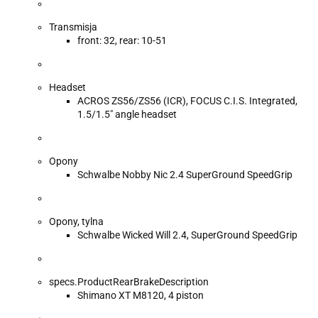
Transmisja
front: 32, rear: 10-51
Headset
ACROS ZS56/ZS56 (ICR), FOCUS C.I.S. Integrated,
1.5/1.5" angle headset
Opony
Schwalbe Nobby Nic 2.4 SuperGround SpeedGrip
Opony, tylna
Schwalbe Wicked Will 2.4, SuperGround SpeedGrip
specs.ProductRearBrakeDescription
Shimano XT M8120, 4 piston