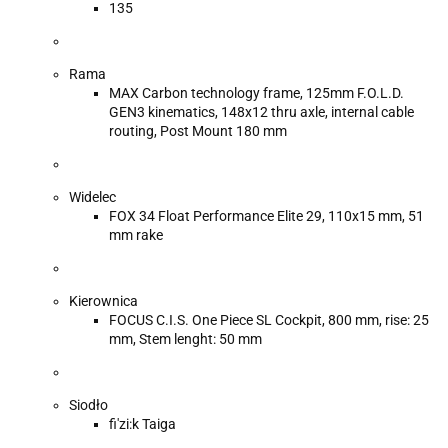
135
Rama
MAX Carbon technology frame, 125mm F.O.L.D.
GEN3 kinematics, 148x12 thru axle, internal cable
routing, Post Mount 180 mm
Widelec
FOX 34 Float Performance Elite 29, 110x15 mm, 51
mm rake
Kierownica
FOCUS C.I.S. One Piece SL Cockpit, 800 mm, rise: 25
mm, Stem lenght: 50 mm
Siodło
fi'zi:k Taiga