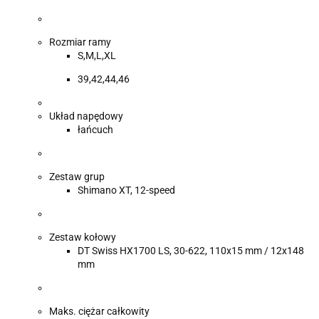
Rozmiar ramy
S,M,L,XL
39,42,44,46
Układ napędowy
łańcuch
Zestaw grup
Shimano XT, 12-speed
Zestaw kołowy
DT Swiss HX1700 LS, 30-622, 110x15 mm / 12x148
mm
Maks. ciężar całkowity