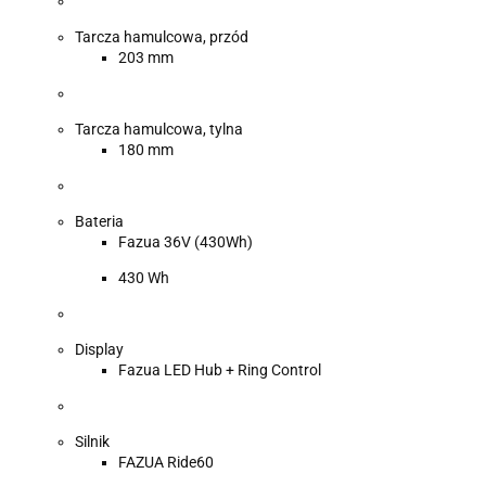
Tarcza hamulcowa, przód
203 mm
Tarcza hamulcowa, tylna
180 mm
Bateria
Fazua 36V (430Wh)
430 Wh
Display
Fazua LED Hub + Ring Control
Silnik
FAZUA Ride60