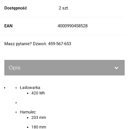
Dostępność
2
szt.
EAN
4000990458528
Masz pytanie? Dzwoń: 459-567-653
Opis
Ładowarka
420 Wh
Hamulec
203 mm
180 mm