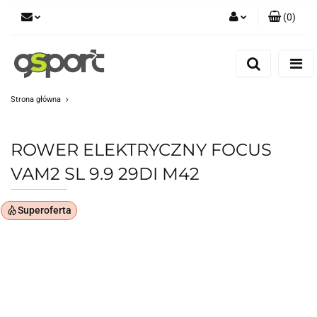
(
0
)
Zaloguj się
Zarejestruj się
Dodaj zgłoszenie
Strona główna
Zgody cookies
ROWER ELEKTRYCZNY FOCUS
VAM2 SL 9.9 29DI M42
Superoferta