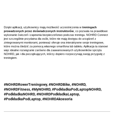
Dzięki aplikacji, użytkownicy mają możliwość uczestniczenia w
treningach
prowadzonych przez doświadczonych instruktorów
, co pozwala na prawidłowe
wykonanie ćwiczeń i zapewnia bezpieczeństwo podczas treningu. NOHRD Connect
jest szczególnie przydatna dla osób, które nie mają dostępu do urządzeń z
zintegrowanymi monitorami, ponieważ oferuje ona interaktywne sesje treningowe,
które można śledzić za pomocą własnego smartfona lub tabletu. Aplikacja ta stanowi
więc idealne rozwiązanie zarówno dla zaawansowanych użytkowników sprzętu
NOHRD, jak i dla początkujących, którzy dopiero rozpoczynają swoją przygodę z
treningiem.
#NOHRDRowerTreningowy, #NOHRDBike, #NOHRD,
#NOHRDFitness, #MyNOHRD, #PodkładkaPodLaptopNOHRD,
#PodkładkaNOHRD, #NOHRDPodkładkaLaptop,
#
PodkładkaPodLaptop,
#NOHRDAkcesoria