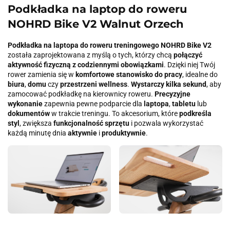
Podkładka na laptop do roweru
NOHRD Bike V2 Walnut Orzech
Podkładka na laptopa do
roweru treningowego
NOHRD Bike V2
została zaprojektowana z myślą o tych, którzy chcą
połączyć
aktywność fizyczną z codziennymi obowiązkami
. Dzięki niej Twój
rower zamienia się w
komfortowe stanowisko do pracy
, idealne do
biura
,
domu
czy
przestrzeni wellness
.
Wystarczy kilka sekund
, aby
zamocować podkładkę na kierownicy roweru.
Precyzyjne
wykonanie
zapewnia pewne podparcie dla
laptopa
,
tabletu
lub
dokumentów
w trakcie treningu. To akcesorium, które
podkreśla
styl
, zwiększa
funkcjonalność sprzętu
i pozwala wykorzystać
każdą minutę dnia
aktywnie
i
produktywnie
.