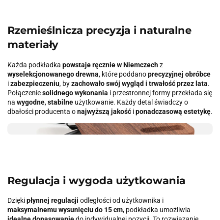
Rzemieślnicza precyzja i naturalne
materiały
Każda podkładka
powstaje ręcznie w Niemczech
z
wyselekcjonowanego drewna
, które poddano
precyzyjnej obróbce
i
zabezpieczeniu
, by
zachowało swój wygląd i trwałość przez lata
.
Połączenie
solidnego wykonania
i przestronnej formy przekłada się
na
wygodne
,
stabilne
użytkowanie. Każdy detal świadczy o
dbałości producenta o
najwyższą jakość
i
ponadczasową estetykę
.
Regulacja i wygoda użytkowania
Dzięki
płynnej regulacji
odległości od użytkownika i
maksymalnemu wysunięciu do 15 cm
, podkładka umożliwia
idealne dopasowanie
do indywidualnej pozycji. To rozwiązanie