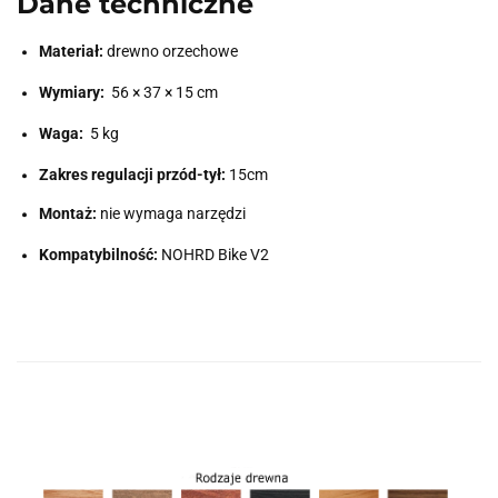
Dane techniczne
Materiał:
drewno orzechowe
Wymiary:
56 × 37 × 15 cm
Waga:
5 kg
Zakres regulacji przód-tył:
15cm
Montaż:
nie wymaga narzędzi
Kompatybilność:
NOHRD Bike V2