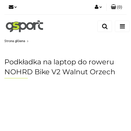
(
0
)
Zaloguj się
Zarejestruj się
Dodaj zgłoszenie
Strona główna
Zgody cookies
Podkładka na laptop do roweru
NOHRD Bike V2 Walnut Orzech