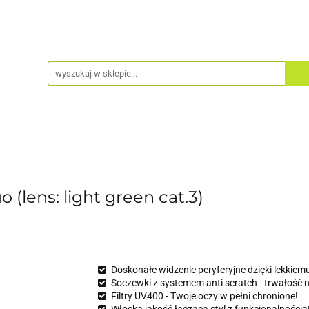
Akcesoria
Odzież
Kaski
Fitness
Hulajno
(lens: light green cat.3)
Doskonałe widzenie peryferyjne dzięki lekkiem
Soczewki z systemem anti scratch - trwałość na
Filtry UV400 - Twoje oczy w pełni chronione!