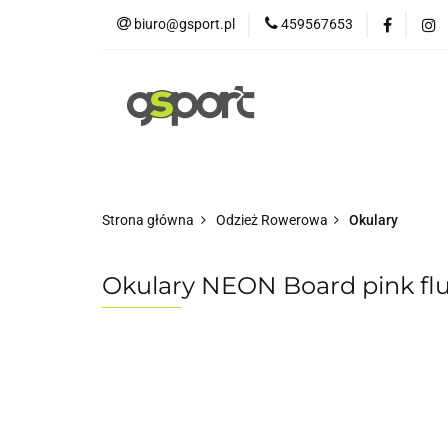
biuro@gsport.pl
459567653
E-bikes
Rowery
Rowery dziecięce
Strona główna
Odzież Rowerowa
Okulary
Okulary NEON Board pink fluo 