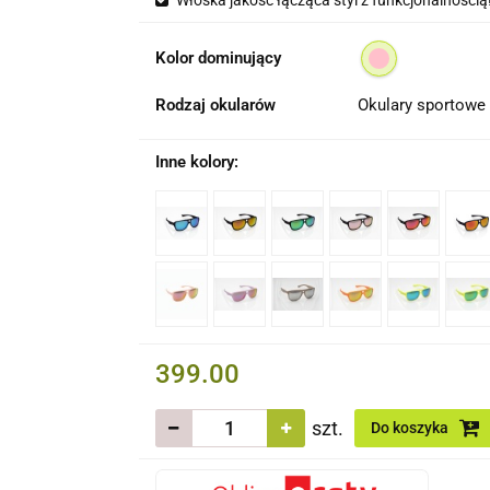
Włoska jakość łącząca styl z funkcjonalnością
Kolor dominujący
Rodzaj okularów
Okulary sportowe
Inne kolory:
399.00
szt.
Do koszyka