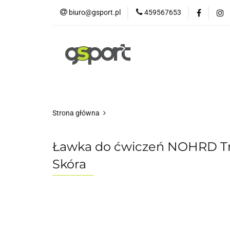
biuro@gsport.pl
459567653
E-bikes
Rowery
Rowery dziecięce
Strona główna
Ławka do ćwiczeń NOHRD Tri
Skóra