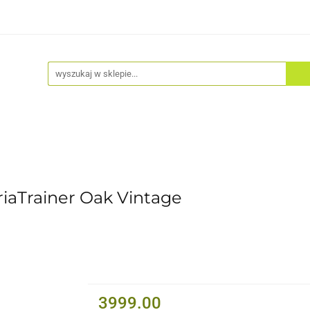
Akcesoria
Odzież
Kaski
Fitness
Hulajno
aTrainer Oak Vintage
3999.00