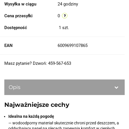
Wysyłka w ciągu
24 godziny
Cena przesyłki
0
Dostępność
1
szt.
EAN
6009699107865
Masz pytanie? Dzwoń: 459-567-653
Opis
Najważniejsze cechy
Idealna na każdą pogodę
— wodoodporny materiał skutecznie chroni przed deszczem, a
oddychający panel na plecach zapewnia komfort w ciepłych