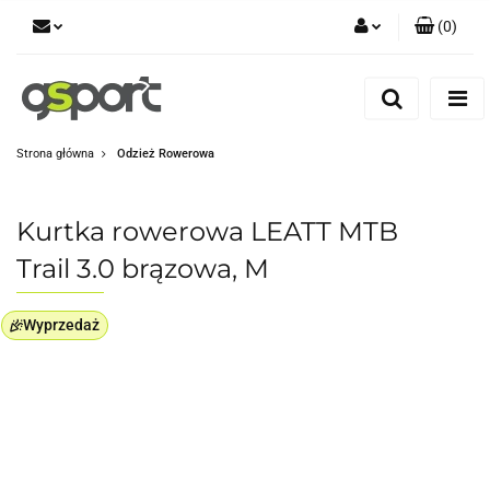
(
0
)
Zaloguj się
Zarejestruj się
Dodaj zgłoszenie
Strona główna
Odzież Rowerowa
Zgody cookies
Kurtka rowerowa LEATT MTB
Trail 3.0 brązowa, M
Wyprzedaż