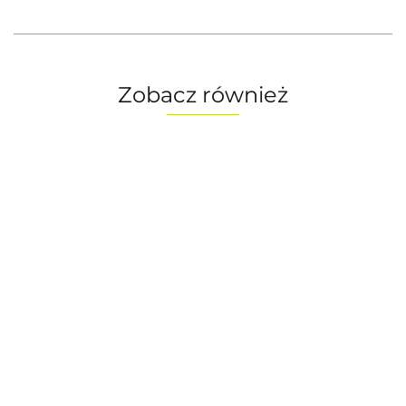
Zobacz również
Karta prezentowa
Karta prezentowa
Karta prezentowa
50 zł
200 zł
500 zł
50.00
200.00
500.00