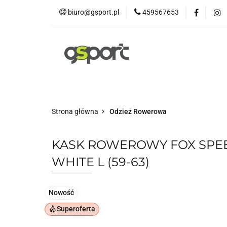
biuro@gsport.pl
459567653
E-bikes
Rowery
Rowery dziecięce
Strona główna
Odzież Rowerowa
KASK ROWEROWY FOX SPE
WHITE L (59-63)
Nowość
Superoferta