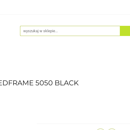
Akcesoria
Odzież
Kaski
Fitness
Hulajno
EDFRAME 5050 BLACK