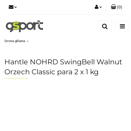
(
0
)
Zaloguj się
Zarejestruj się
Dodaj zgłoszenie
Strona główna
Zgody cookies
Hantle NOHRD SwingBell Walnut
Orzech Classic para 2 x 1 kg