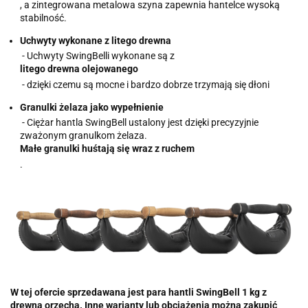
, a zintegrowana metalowa szyna zapewnia hantelce wysoką
stabilność.
Uchwyty wykonane z litego drewna
- Uchwyty SwingBelli wykonane są z
litego drewna olejowanego
- dzięki czemu są mocne i bardzo dobrze trzymają się dłoni
Granulki żelaza jako wypełnienie
- Ciężar hantla SwingBell ustalony jest dzięki precyzyjnie
zważonym granulkom żelaza.
Małe granulki huśtają się wraz z ruchem
.
W tej ofercie sprzedawana jest para hantli SwingBell 1 kg z
drewna orzecha. Inne warianty lub obciążenia można zakupić