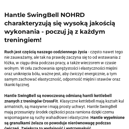
Hantle SwingBell NOHRD
charakteryzują się wysoką jakością
wykonania - poczuj ją z każdym
treningiem!
Ruch jest częścią naszego codziennego życia
- często nawet tego
nie zauważamy, ale tak na prawdę zaczyna się to od wstawania z
łóżka, w ciągu dnia podczas pracy, a także wieczorem w czasie
wolnym. W celu zachowania sprężystości i elastyczności mięśni
oraz uniknięcia bólu, ważne jest, aby ćwiczyć energicznie, a tym
samym zachować elastyczność, odporność mięśni i stawów oraz
tkanki łącznej.
Hantle SwingBell są nowoczesną odmianą hantli kettlebell
znanych z treningów CrossFit
. Klasyczne kettlebell mają kształt kul
armatnich, są masywne i mają prosty uchwyt. Hantle SwingBell
mają przesunięty środek ciężkości poza ramiona dzięki czemu
wspomagane są ruchy wahadłowe i elastyczne.
Hantle wypełnione
są granulkami żelaza co powoduje nierównowagę podczas
ćwiczeń
.
Zwiększa to wydajność i wytrzymałość.