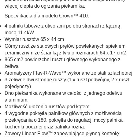
więcej ciepła do ogrzania piekarnika.
Specyfikacja dla modelu Crown™ 410:
4 palniki tubowe z otworami po obu stronach z łączną
mocą 11.4kW
Wymiar rusztów 65 x 44 cm
Górny ruszt ze stalowych prętów powlekanych spiekiem
ceramicznym ze ścianką z tyłu o rozmarach 64 x 17 cm
2
865 cm
2
powierzchni rusztu głównego wykonanego z
żeliwa
Aromatyzery Flav-R-Wave™ wykonane ze stali szlachetnej
3 żeliwne dwustronne ruszty (1 x ruszt podwójny, 2 x ruszt
pojedynczy)
Dno piekarnika wykonane w całości z jednego odelwu
aluminium.
Możliwość ułożenia rusztów pod kątem
4 wygodne pokrętła palników głównych z możliwością
przekręcania o 180, pokrętła do regulacji mocy palnika
kuchenki bocznej oraz palnika rożna.
Zawory Linear-Flow™ zapewniające płynną kontrolę