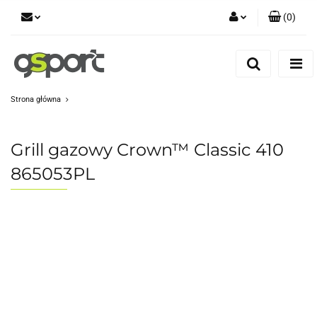
(
0
)
Zaloguj się
Zarejestruj się
Dodaj zgłoszenie
Strona główna
Zgody cookies
Grill gazowy Crown™ Classic 410
865053PL