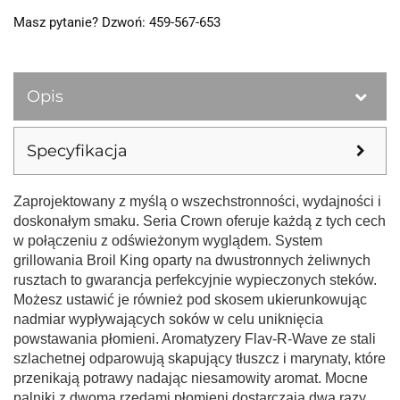
Masz pytanie? Dzwoń: 459-567-653
Opis
Specyfikacja
Zaprojektowany z myślą o wszechstronności, wydajności i
doskonałym smaku. Seria Crown oferuje każdą z tych cech
w połączeniu z odświeżonym wyglądem. System
grillowania Broil King oparty na dwustronnych żeliwnych
rusztach to gwarancja perfekcyjnie wypieczonych steków.
Możesz ustawić je również pod skosem ukierunkowując
nadmiar wypływających soków w celu uniknięcia
powstawania płomieni. Aromatyzery Flav-R-Wave ze stali
szlachetnej odparowują skapujący tłuszcz i marynaty, które
przenikają potrawy nadając niesamowity aromat. Mocne
palniki z dwoma rzędami płomieni dostarczają dwa razy