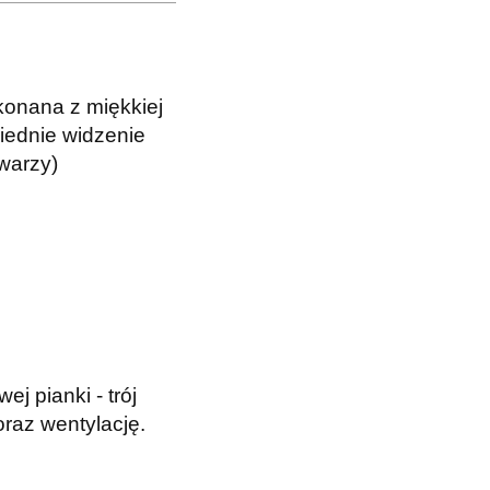
onana z miękkiej
wiednie widzenie
warzy)
j pianki - trój
raz wentylację.