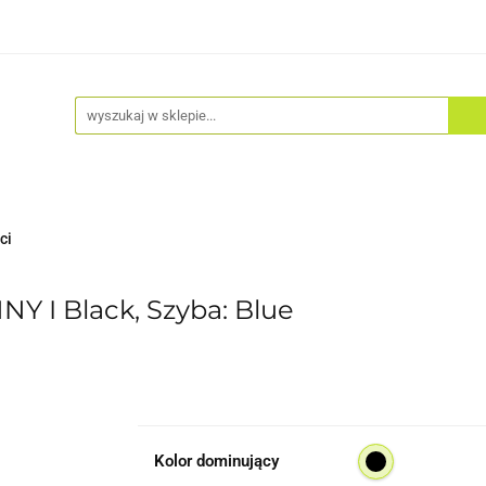
Akcesoria
Odzież
Kaski
Fitness
Hulajno
ci
Y I Black, Szyba: Blue
Kolor dominujący