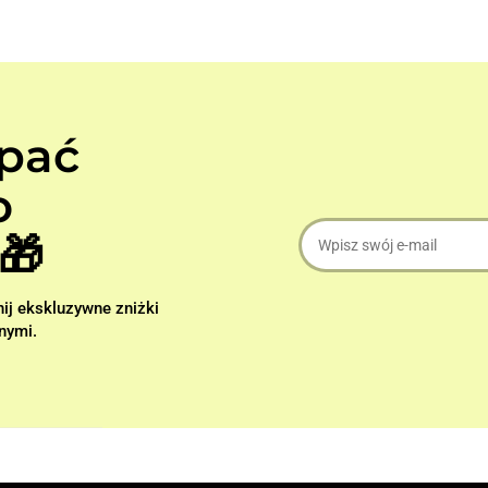
apać
o
🎁
nij ekskluzywne zniżki
nymi.