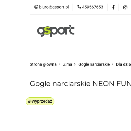
biuro@gsport.pl
459567653
E-bikes
Rowery
Rowery dziecięce
Strona główna
Zima
Gogle narciarskie
Dla dzie
Gogle narciarskie NEON FUNN
Wyprzedaż