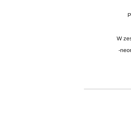
P
W zes
-neo