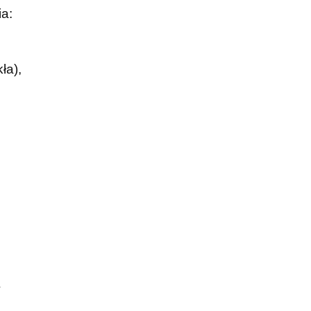
a:
ła),
V