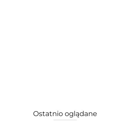
Gogle
Gogle
Gogle
e narciarskie
narciar
narciarskie
narciarskie
 (KIDS)
NEON (
NEON (KIDS)
NEON (KIDS)
T I Light
FROST I
FROST I Lisel,
FROST I Orange,
 Szkło:
-25%
249.00
249.00
-25%
249.00
Szkło: 
Szkło: Orange
-25%
0
Szkło: Orange
186.75
ge
186.75
186.75
75
Ostatnio oglądane