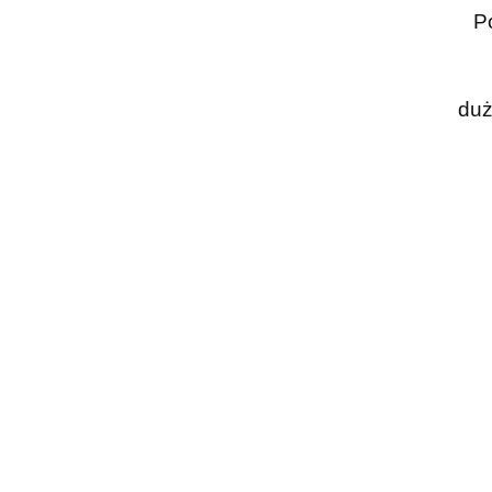
P
duż