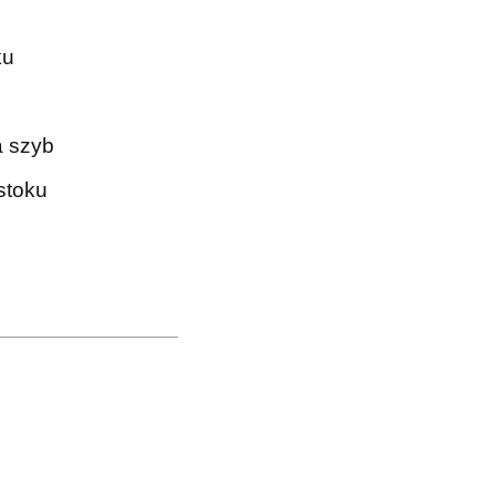
ku
a szyb
stoku