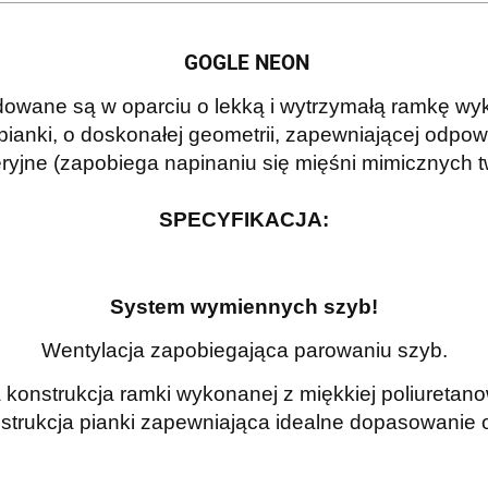
GOGLE NEON
owane są w oparciu o lekką i wytrzymałą ramkę wyk
pianki, o doskonałej geometrii, zapewniającej odpo
eryjne (zapobiega napinaniu się mięśni mimicznych t
SPECYFIKACJA:
System wymiennych szyb!
Wentylacja zapobiegająca parowaniu szyb.
onstrukcja ramki wykonanej z miękkiej poliuretanowe
trukcja pianki zapewniająca idealne dopasowanie o