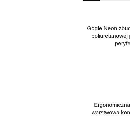
Gogle Neon zbud
poliuretanowej 
peryf
Ergonomiczna k
warstwowa kons