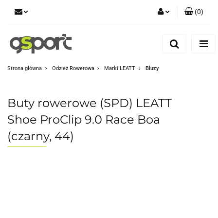
(
0
)
Zaloguj się
Zarejestruj się
Dodaj zgłoszenie
Strona główna
Odzież Rowerowa
Marki LEATT
Bluzy
Zgody cookies
Buty rowerowe (SPD) LEATT
Shoe ProClip 9.0 Race Boa
(czarny, 44)