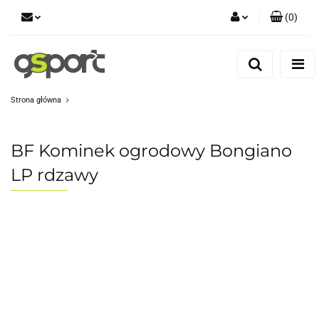
(
0
)
Zaloguj się
Zarejestruj się
Dodaj zgłoszenie
Strona główna
Zgody cookies
BF Kominek ogrodowy Bongiano
LP rdzawy