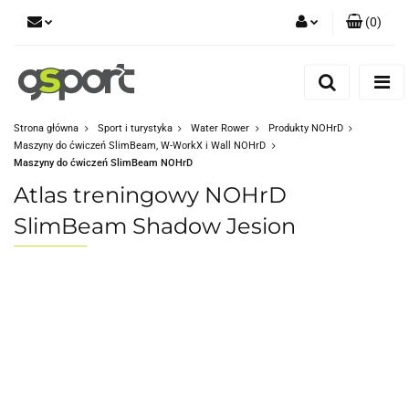
(
0
)
Zaloguj się
Zarejestruj się
Dodaj zgłoszenie
Strona główna
Sport i turystyka
Water Rower
Produkty NOHrD
Maszyny do ćwiczeń SlimBeam, W-WorkX i Wall NOHrD
Zgody cookies
Maszyny do ćwiczeń SlimBeam NOHrD
Atlas treningowy NOHrD
SlimBeam Shadow Jesion