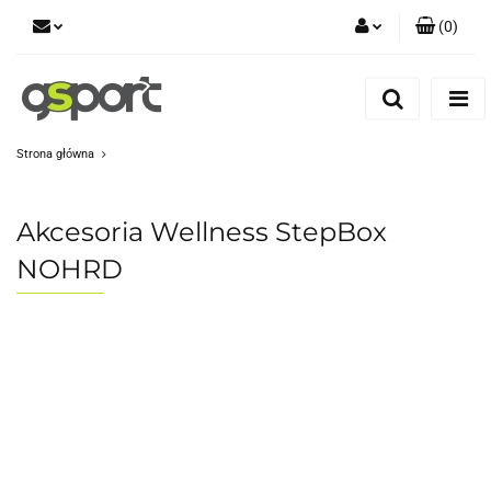
(
0
)
Zaloguj się
Zarejestruj się
Dodaj zgłoszenie
Strona główna
Zgody cookies
Akcesoria Wellness StepBox
NOHRD