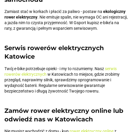
Zamiast stać w korkach i płacić za paliwo - postaw na
ekologiczny
rower elektryczny
. Nie emituje spalin, nie wymaga OC ani rejestracji,
a jazda nim to czysta przyjemność. W Gsport kupisz e-bike’a na
raty, z gwarancją i pełnym wsparciem serwisowym.
Serwis rowerów elektrycznych
Katowice
Twój e-bike potrzebuje opieki - i my to rozumiemy. Nasz
serwis
rowerów elektrycznych
w Katowicach to miejsce, gdzie zrobimy
przegląd, naprawimy silnik, sprawdzimy oprogramowanie i
wydajność baterii. Regularne serwisowanie gwarantuje
bezpieczeństwo i długą żywotność Twojego roweru.
Zamów rower elektryczny online lub
odwiedź nas w Katowicach
Nie musisz wychodzić z domu - kup
rower elektryczny online
z