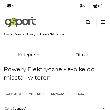
(
0
)
Zaloguj się
Zarejestruj się
Dodaj zgłoszenie
Strona główna
Rowery
Rowery Elektryczne
Zgody cookies
Kategorie
Filtruj
Rowery Elektryczne - e-bike do
miasta i w teren
GÓRSKIE MTB
MIEJSKIE
TREKKINGOWE
CROSSOWE