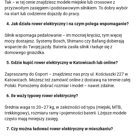
Tak – w tej cenie znajdziesz modele miejskie lub crossowe z
przyzwoitym zasięgiem i podstawowym silnikiem. To dobry wybór
na start lub codzienne dojazdy do pracy.
4. Jak działa rower elektryczny i na czym polega wspomaganie?
Silnik wspomaga pedałowanie – im mocniej kręcisz, tym więcej
mocy dostajesz. Systemy Bosch, Shimano czy Bafang dobierają
wsparcie do Twojej jazdy. Bateria zasila silnik i ładuje się z
domowego gniazdka.
5. Gdzie kupić rower elektryczny w Katowicach lub online?
Zapraszamy do Gsport – znajdziesz nas przy ul. Kościuszki 227 w
Katowicach. Możesz też zamówić online z dostawą na terenie całej
Polski. Pomożemy dobrać rozmiar i model – nawet zdalnie.
6. Ile waży typowy rower elektryczny?
Średnia waga to 20–27 kg, w zależności od typu (miejski, MTB,
trekkingowy), rozmiaru ramy i pojemności baterii. Lżejsze modele
często mają mniejszy zasięg.
7. Czy można ładować rower elektryczny w mieszkaniu?